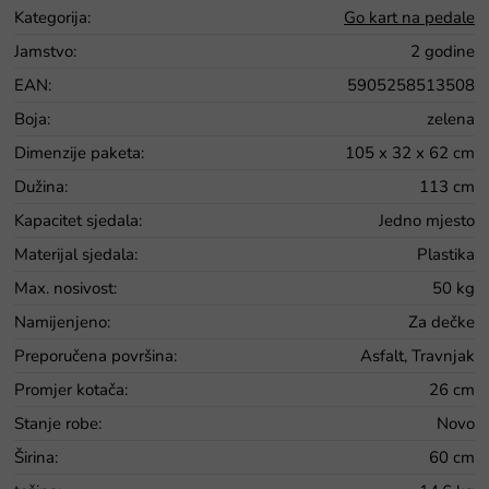
Kategorija
:
Go kart na pedale
Jamstvo
:
2 godine
EAN
:
5905258513508
Boja
:
zelena
Dimenzije paketa
:
105 x 32 x 62 cm
Dužina
:
113 cm
Kapacitet sjedala
:
Jedno mjesto
Materijal sjedala
:
Plastika
Max. nosivost
:
50 kg
Namijenjeno
:
Za dečke
Preporučena površina
:
Asfalt, Travnjak
Promjer kotača
:
26 cm
Stanje robe
:
Novo
Širina
:
60 cm