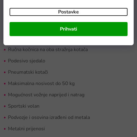
kotači
go-karta prilagođavaju se različitim vrstama površina,
dok ručna kočnica osigurava sigurnost.
Postavke
Dječji go-kart na pedale:
Prihvati
Ergonomski oblik
Ručna kočnica na oba stražnja kotača
Podesivo sjedalo
Pneumatski kotači
Maksimalna nosivost do 50 kg
Mogućnost vožnje naprijed i natrag
Sportski volan
Podvozje i osovina izrađeni od metala
Metalni prijenosi