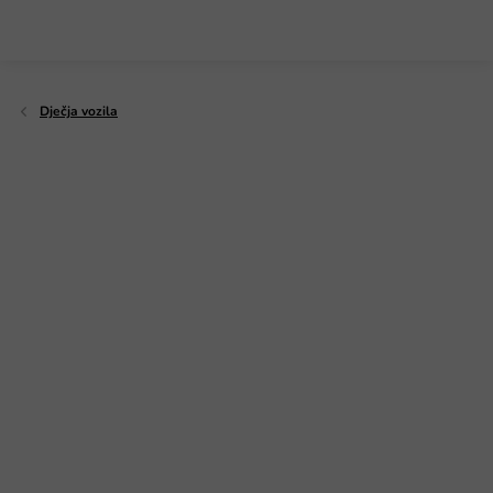
Preskoči
na
sadržaj
Dječja vozila