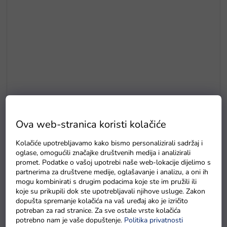
Go-kart na pedale Monster plava
Na zalihi - dostava do 6 dana
Ova web-stranica koristi kolačiće
Kolačiće upotrebljavamo kako bismo personalizirali sadržaj i
oglase, omogućili značajke društvenih medija i analizirali
Detaljan opis proizvoda
promet. Podatke o vašoj upotrebi naše web-lokacije dijelimo s
partnerima za društvene medije, oglašavanje i analizu, a oni ih
Predstavljamo
zeleni go-kart na pedale
u modernom
mogu kombinirati s drugim podacima koje ste im pružili ili
koje su prikupili dok ste upotrebljavali njihove usluge. Zakon
dizajnu. Njegova kvalitetna izrada jamči dugotrajnost, prati
dopušta spremanje kolačića na vaš uređaj ako je izričito
vas tijekom svih šetnji. Poseduje masivne gume i
potreban za rad stranice. Za sve ostale vrste kolačića
ergonomski oblikovano sjedalo s naslonom.
Gumeni
potrebno nam je vaše dopuštenje.
Politika privatnosti