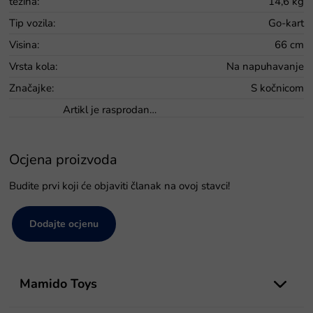
težina
:
14,6 kg
Tip vozila
:
Go-kart
Visina
:
66 cm
Vrsta kola
:
Na napuhavanje
Značajke
:
S kočnicom
Artikl je rasprodan…
Ocjena proizvoda
Budite prvi koji će objaviti članak na ovoj stavci!
Dodajte ocjenu
P
o
Mamido Toys
d