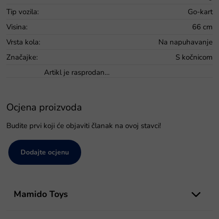
Tip vozila
:
Go-kart
Visina
:
66 cm
Vrsta kola
:
Na napuhavanje
Značajke
:
S kočnicom
Artikl je rasprodan…
Ocjena proizvoda
Budite prvi koji će objaviti članak na ovoj stavci!
Dodajte ocjenu
P
o
Mamido Toys
d
n