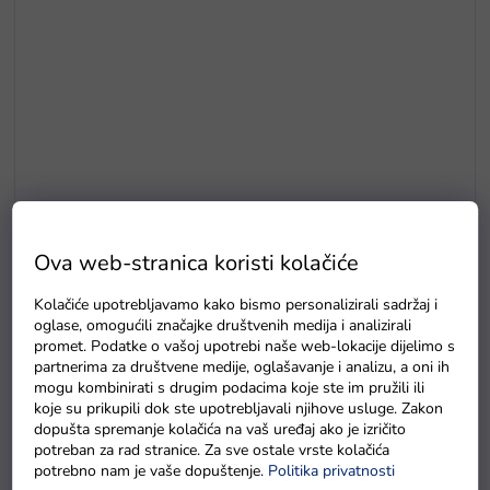
Go-kart na pedale Formule 01 plava
Ova web-stranica koristi kolačiće
Na zalihama u roku od 48 sati
Kolačiće upotrebljavamo kako bismo personalizirali sadržaj i
oglase, omogućili značajke društvenih medija i analizirali
promet. Podatke o vašoj upotrebi naše web-lokacije dijelimo s
Detaljan opis proizvoda
partnerima za društvene medije, oglašavanje i analizu, a oni ih
mogu kombinirati s drugim podacima koje ste im pružili ili
koje su prikupili dok ste upotrebljavali njihove usluge. Zakon
Představujeme
závodní šlapací motokáru
v moderním
dopušta spremanje kolačića na vaš uređaj ako je izričito
designu. Její kvalitní zpracování zaručuje výdrž i několik
potreban za rad stranice. Za sve ostale vrste kolačića
sezón, bude společníkem při všech procházkách. Má masivní
potrebno nam je vaše dopuštenje.
Politika privatnosti