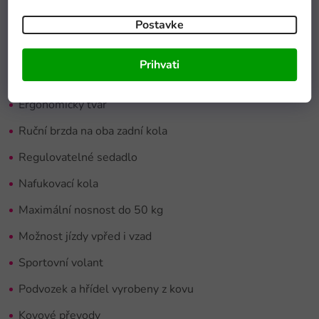
kola a ergonomicky tvarované sedadlo s opěrkou.
Gumová
kola
šlapací motokáry se přizpůsobí různým typům povrchů
Postavke
a o bezpečnost se postará ruční brzda.
Prihvati
Dětská šlapací motokára:
Ergonomický tvar
Ruční brzda na oba zadní kola
Regulovatelné sedadlo
Nafukovací kola
Maximální nosnost do 50 kg
Možnost jízdy vpřed i vzad
Sportovní volant
Podvozek a hřídel vyrobeny z kovu
Kovové převody