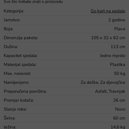
Kategorija
:
Go kart na pedale
Jamstvo
:
2 godine
Boja
:
Plava
Dimenzije paketa
:
105 x 32 x 62 cm
Dužina
:
113 cm
Kapacitet sjedala
:
Jedno mjesto
Materijal sjedala
:
Plastika
Max. nosivost
:
50 kg
Namijenjeno
:
Za dečke, Za djevojčice
Preporučena površina
:
Asfalt, Travnjak
Promjer kotača
:
26 cm
Stanje robe
:
Novo
Širina
:
60 cm
težina
:
14,6 kg