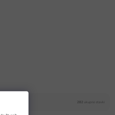
282
ukupno stavki