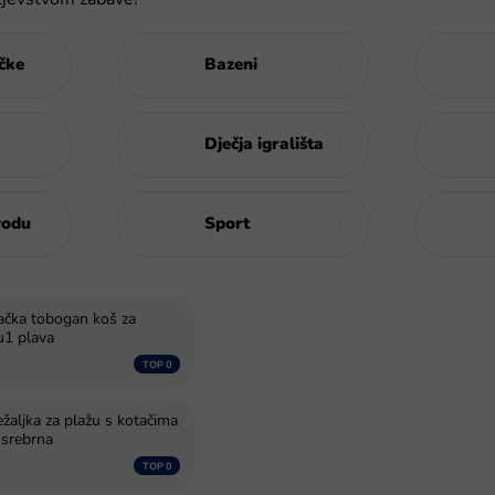
ačke
Bazeni
Dječja igrališta
vodu
Sport
ljačka tobogan koš za
u1 plava
ežaljka za plažu s kotačima
, srebrna