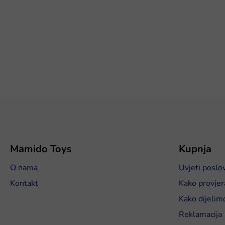
P
o
d
n
o
Mamido Toys
Kupnja
ž
O nama
Uvjeti poslo
j
e
Kontakt
Kako provjer
Kako dijelim
Reklamacija