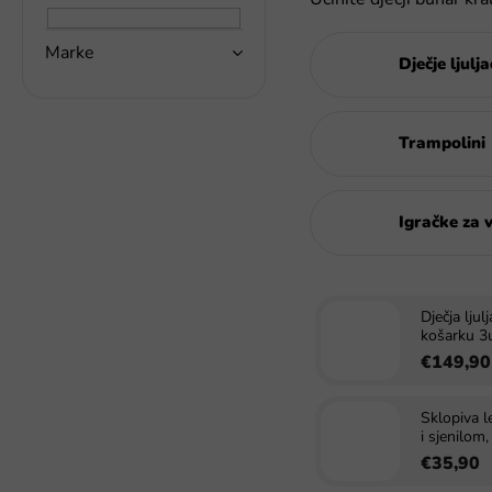
a
k
Marke
a
Dječje ljulj
Trampolini
Igračke za 
Dječja lju
košarku 3
€149,90
Sklopiva l
i sjenilom
€35,90