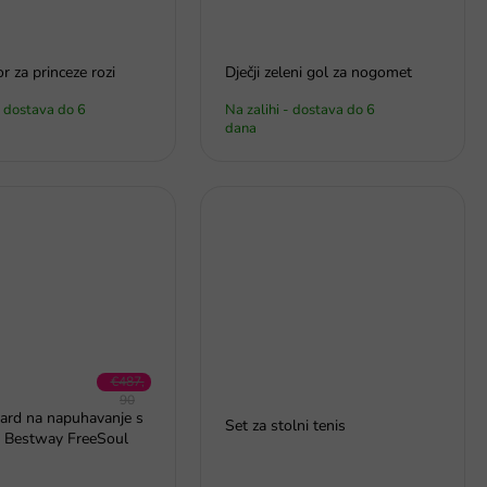
or za princeze rozi
Dječji zeleni gol za nogomet
- dostava do 6
Na zalihi - dostava do 6
dana
€487,
90
ard na napuhavanje s
–28 %
Set za stolni tenis
 Bestway FreeSoul