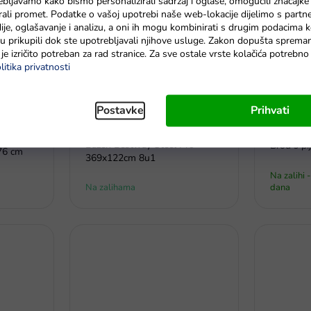
ebljavamo kako bismo personalizirali sadržaj i oglase, omogućili značajke
zirali promet. Podatke o vašoj upotrebi naše web-lokacije dijelimo s partn
je, oglašavanje i analizu, a oni ih mogu kombinirati s drugim podacima k
e su prikupili dok ste upotrebljavali njihove usluge. Zakon dopušta sprema
je izričito potreban za rad stranice. Za sve ostale vrste kolačića potrebn
litika privatnosti
Postavke
Prihvati
€401,
90
–11 %
Bazen Bestway Steel Pro
Brod s pi
76 cm
369x122cm 8u1
Na zalihi 
Na zalihama
dana