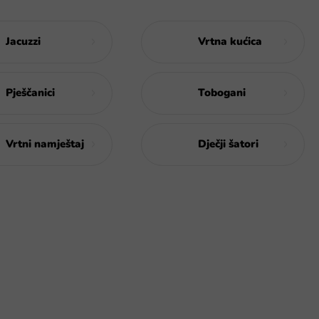
Jacuzzi
Vrtna kućica
Pješčanici
Tobogani
Vrtni namještaj
Dječji šatori