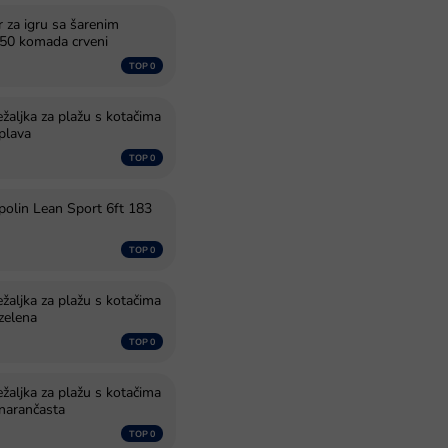
or za igru sa šarenim
 50 komada crveni
ežaljka za plažu s kotačima
 plava
polin Lean Sport 6ft 183
ežaljka za plažu s kotačima
 zelena
ežaljka za plažu s kotačima
 narančasta