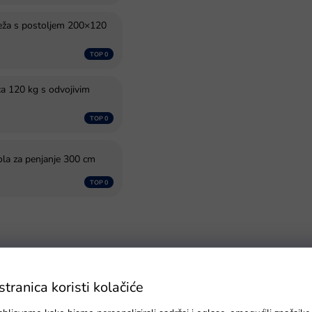
eža s postoljem 200×120
ca 120 kg s odvojivim
ola za penjanje 300 cm
inije
Najskuplje
Najprodavanije
Abecedno
ranica koristi kolačiće