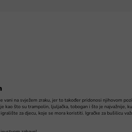
n
re vani na svježem zraku, jer to također pridonosi njihovom po
 kao što su trampolin, ljuljačka, tobogan i što je najvažnije, k
igralište za djecu, koje se mora koristiti. Igračke za bušilicu važ
aljevstvom zabave!