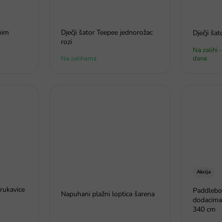
snim
Dječji šator Teepee jednorožac
Dječji šat
rozi
Na zalihi 
Na zalihama
dana
Akcija
 rukavice
Paddlebo
Napuhani plažni loptica šarena
dodacima
340 cm