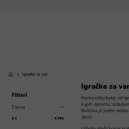
Preskoči
na
sadržaj
Igračke za van
Početna
Igračke za va
B
o
Nema ništa bolje od ig
č
kupiti opremu za bušenje
n
Cijena
Bušilica je jedno veliko 
a
djece.
t
€
2
€
956
r
Učinite dječji bunar kr