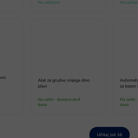
Na zalihama
Na zaliha
vni
Alat za grudve snijega dino
Automatsk
plavi
za bazen
Na zalihi - dostava do 6
Na zalihi 
dana
dana
Učitaj još 16