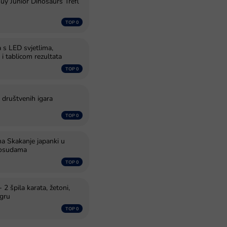
uy Junior Dinosaurs Trefl
a s LED svjetlima,
i tablicom rezultata
 društvenih igara
ina Skakanje japanki u
posudama
 2 špila karata, žetoni,
igru