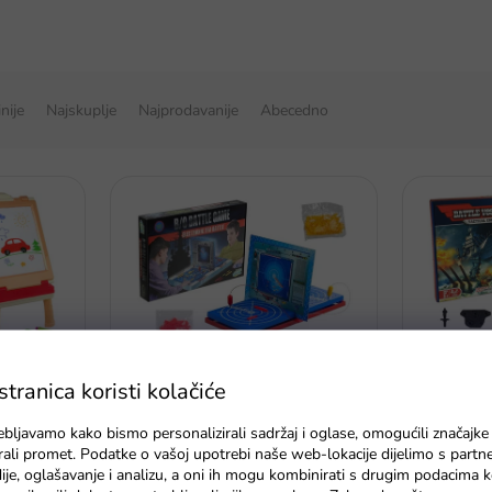
inije
Najskuplje
Najprodavanije
Abecedno
ostrana
ranica koristi kolačiće
Društvena igra Mornarička bitka
če, ne
Društvena
brodova
ebljavamo kako bismo personalizirali sadržaj i oglase, omogućili značajke
zirali promet. Podatke o vašoj upotrebi naše web-lokacije dijelimo s partn
Na zalihi - dostava do 6
Na zalihi 
je, oglašavanje i analizu, a oni ih mogu kombinirati s drugim podacima k
dana
dana