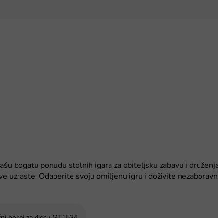
 našu bogatu ponudu stolnih igara za obiteljsku zabavu i družen
sve uzraste. Odaberite svoju omiljenu igru i doživite nezaboravne
čni hokej za djecu MT1534