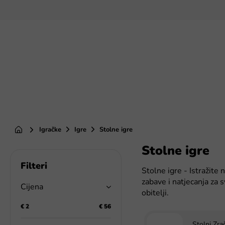
Preskoči
na
sadržaj
Igračke
Igre
Stolne igre
Početna
Stolne igre
B
o
Stolne igre - Istražite
č
zabave i natjecanja za 
n
Cijena
obitelji.
a
t
€
2
€
56
r
Stolni Zra