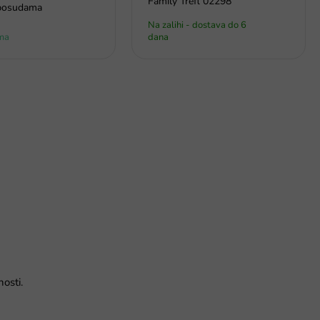
Family Trefl 02298
posudama
Na zalihi - dostava do 6
ma
dana
osti.