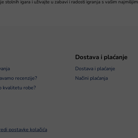
n
e stolnih igara i uživajte u zabavi i radosti igranja s vašim najmilijim
j
a
Dostava i plaćanje
vanja
Dostava i plaćanje
avamo recenzije?
Načini plaćanja
o kvalitetu robe?
edi postavke kolačića