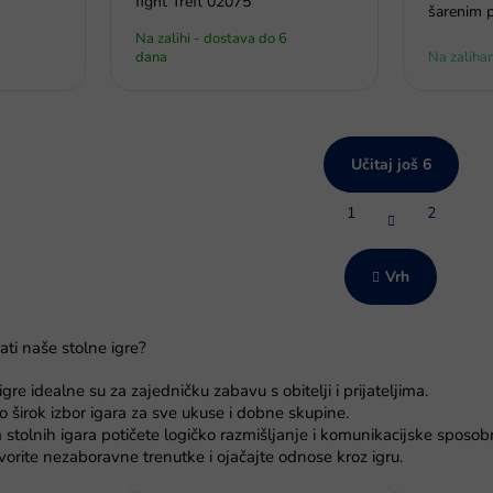
fight Trefl 02075
šarenim 
Na zalihi - dostava do 6
dana
Na zaliha
Učitaj još 6
P
1
2
a
K
g
o
i
n
n
Vrh
t
a
r
c
i
o
ati naše stolne igre?
j
l
a
e
re idealne su za zajedničku zabavu s obitelji i prijateljima.
l
 širok izbor igara za sve ukuse i dobne skupine.
i
 stolnih igara potičete logičko razmišljanje i komunikacijske sposobn
s
vorite nezaboravne trenutke i ojačajte odnose kroz igru.
t
a