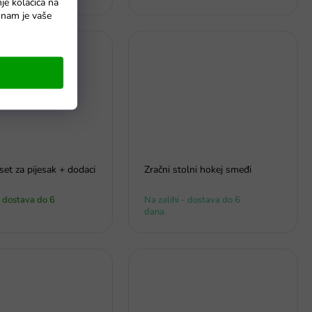
nje kolačića na
o nam je vaše
 set za pijesak + dodaci
Zračni stolni hokej smeđi
- dostava do 6
Na zalihi - dostava do 6
dana.