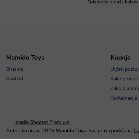
Odaberite iz naše kolekcij
P
o
d
n
o
Mamido Toys
Kupnja
ž
O nama
Uvjeti poslo
j
e
Kontakt
Kako provjer
Kako dijelim
Reklamacija
Izradio Shoptet Premium
Autorsko pravo 2026
Mamido Toys
. Sva prava pridržana.
Ur