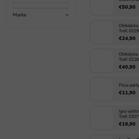
a
€50,90
k
Marke
a
Obiteljska
Trefl 022
€24,90
Obiteljska
Trefl 022
€40,90
Pizza party
€11,90
Igra vješt
Trefl 020
€19,90