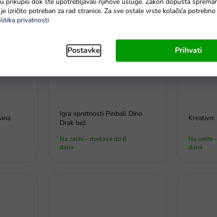
e su prikupili dok ste upotrebljavali njihove usluge. Zakon dopušta sprema
je izričito potreban za rad stranice. Za sve ostale vrste kolačića potrebn
litika privatnosti
Postavke
Prihvati
Igra spretnosti Pinball Dino
vina
Kreativni
Drak bež
Na zalihi - dostava do 6
Na zalihi 
dana
dana