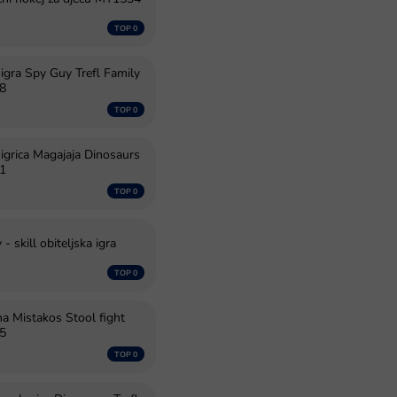
 igra Spy Guy Trefl Family
98
 igrica Magajaja Dinosaurs
81
 - skill obiteljska igra
ina Mistakos Stool fight
75