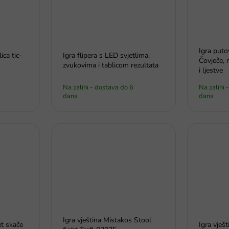
Igra put
ica tic-
Igra flipera s LED svjetlima,
Čovječe, 
zvukovima i tablicom rezultata
i ljestve
Na zalihi - dostava do 6
Na zalihi 
dana
dana
Igra vještina Mistakos Stool
t skače
Igra vješ