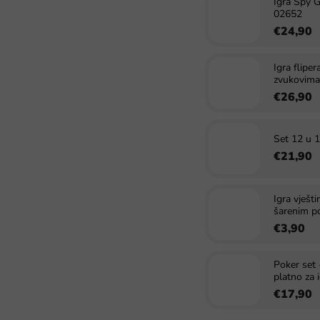
Igra Spy G
02652
€24,90
Igra fliper
zvukovima 
€26,90
Set 12 u 1
€21,90
Igra vješt
šarenim 
€3,90
Poker set -
platno za 
€17,90