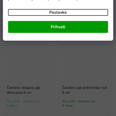
Postavke
Bijela skačuća kokoška na
Bijeli konj Figurica
ključ s zvijezdom
Prihvati
Na zalihi - dostava do
6 dana
Na zalihama
Čarobno izleguće jaje
Čarobno jaje jednorožac rozi
dinosaura 6 cm
6 cm
Na zalihi - dostava do
Na zalihi - dostava do
6 dana.
6 dana