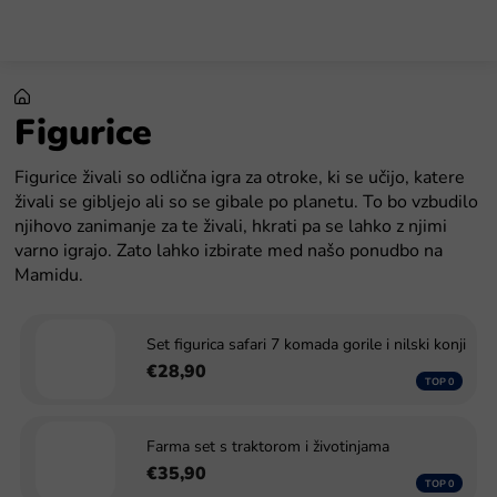
Preskoči
na
sadržaj
Figurice
Figurice živali so odlična igra za otroke, ki se učijo, katere
živali se gibljejo ali so se gibale po planetu. To bo vzbudilo
njihovo zanimanje za te živali, hkrati pa se lahko z njimi
varno igrajo. Zato lahko izbirate med našo ponudbo na
Mamidu.
Set figurica safari 7 komada gorile i nilski konji
€28,90
Farma set s traktorom i životinjama
€35,90