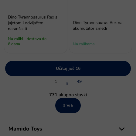
Dino Tyrannosaurus Rex s
Dino Tyranosaurus Rex na
jajetom i odvijačem
akumulator smeđi
narančasti
Na zalihi - dostava do
6 dana
Na zalihama
Učitaj još 16
P
1
49
a
g
K
i
o
771
ukupno stavki
n
n
a
Vrh
t
c
r
i
o
j
P
l
a
o
Mamido Toys
e
d
l