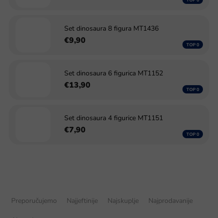
Set dinosaura 8 figura MT1436
€9,90
Set dinosaura 6 figurica MT1152
€13,90
Set dinosaura 4 figurice MT1151
€7,90
S
o
Preporučujemo
Najjeftinije
Najskuplje
Najprodavanije
r