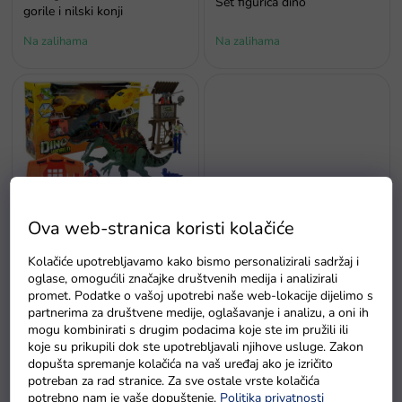
Set figurica dino
i
gorile i nilski konji
z
Na zalihama
Na zalihama
v
o
d
a
Antistresni rastezljivi Morski
Ova web-stranica koristi kolačiće
Svijet dinosaura set figurica -
pas s LED svjetlima
helikopter i šator
Kolačiće upotrebljavamo kako bismo personalizirali sadržaj i
Na zalihama u roku
oglase, omogućili značajke društvenih medija i analizirali
Na zalihama
od 48 sati
promet. Podatke o vašoj upotrebi naše web-lokacije dijelimo s
partnerima za društvene medije, oglašavanje i analizu, a oni ih
mogu kombinirati s drugim podacima koje ste im pružili ili
koje su prikupili dok ste upotrebljavali njihove usluge. Zakon
dopušta spremanje kolačića na vaš uređaj ako je izričito
potreban za rad stranice. Za sve ostale vrste kolačića
potrebno nam je vaše dopuštenje.
Politika privatnosti