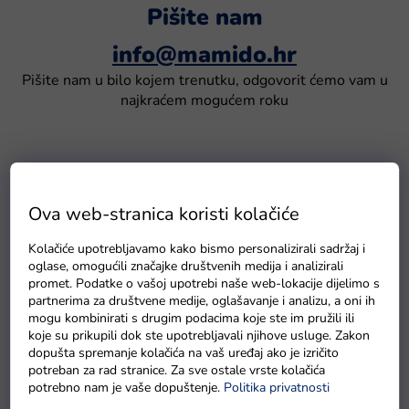
Pišite nam
info@mamido.hr
Pišite nam u bilo kojem trenutku, odgovorit ćemo vam u
najkraćem mogućem roku
Operator:
Ova web-stranica koristi kolačiće
Mamido Toys s.r.o.
Kolačiće upotrebljavamo kako bismo personalizirali sadržaj i
Hlavní třída 2020/28
oglase, omogućili značajke društvenih medija i analizirali
737 01, Český Těšín
promet. Podatke o vašoj upotrebi naše web-lokacije dijelimo s
partnerima za društvene medije, oglašavanje i analizu, a oni ih
mogu kombinirati s drugim podacima koje ste im pružili ili
Društvo je upisano u Trgovački registar koji vodi
koje su prikupili dok ste upotrebljavali njihove usluge. Zakon
Okružni sud u Ostravi, odjeljak C, spis 79322
dopušta spremanje kolačića na vaš uređaj ako je izričito
IČ:
08367639
potreban za rad stranice. Za sve ostale vrste kolačića
DIČ:
CZ08367639
potrebno nam je vaše dopuštenje.
Politika privatnosti