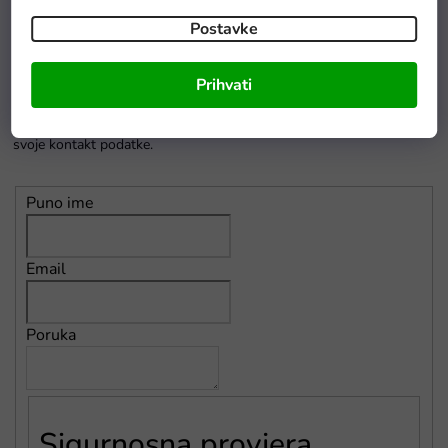
Postavke
Pišite nam
Prihvati
Imate li pitanja? Odgovorit ćemo na njih. Molimo pažljivo ispunite
svoje kontakt podatke.
Puno ime
Email
Poruka
Sigurnosna provjera