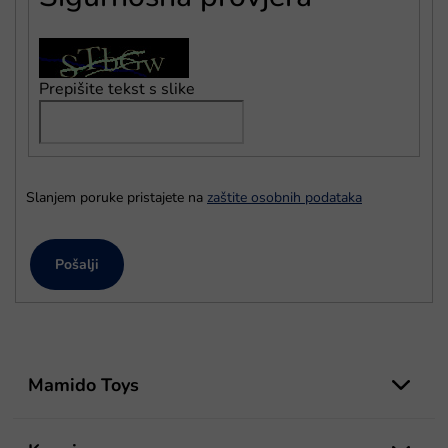
Prepišite tekst s slike
Slanjem poruke pristajete na
zaštite osobnih podataka
Pošalji
P
o
Mamido Toys
d
n