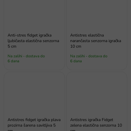
Anti-stres fidget igračka
Antistres elastična
ljubičasta elastična senzorna
narančasta senzorna igračka
5 cm
10 cm
Na zalihi - dostava do
Na zalihi - dostava do
6 dana
6 dana
Antistres fidget igračka plava
Antistres igračka Fidget
prozirna šarena savitljiva 5
zelena elastična senzorna 10
cm
cm