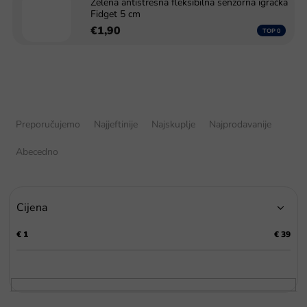
Zelena antistresna fleksibilna senzorna igračka
Fidget 5 cm
€1,90
S
o
Preporučujemo
Najjeftinije
Najskuplje
Najprodavanije
r
t
Abecedno
i
r
a
Cijena
n
j
€
1
€
39
e
p
r
o
i