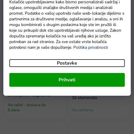
Kolačiće upotrebljavamo kako bismo personalizirali sadržaj i
Interaktivna edukativna
Set senzoričkih igračaka Vez
oglase, omogućili značajke društvenih medija i analizirali
senzorna igračka Rak za
Koala, edukativna kocka i
promet. Podatke o vašoj upotrebi naše web-lokacije dijelimo s
djecu grizalo
spinnersi
partnerima za društvene medije, oglašavanje i analizu, a oni ih
Na zalihi - dostava do
mogu kombinirati s drugim podacima koje ste im pružili ili
6 dana
Na zalihama
koje su prikupili dok ste upotrebljavali njihove usluge. Zakon
dopušta spremanje kolačića na vaš uređaj ako je izričito
potreban za rad stranice. Za sve ostale vrste kolačića
potrebno nam je vaše dopuštenje.
Politika privatnosti
Postavke
Prihvati
Set šarenih autića sa
Smislena igra 3u1 s čašicama
životinjama i kuglicama
16 elemenata
Na zalihi - dostava do
6 dana
Na zalihama