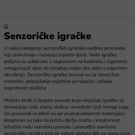
Preskoči
na
sadržaj
Senzoričke igračke
U našoj kategoriji senzoričkih igračaka nudimo proizvode
koji stimuliraju i razvijaju osjetila djece. Naše igračke
pažljivo su odabrane s naglaskom na kvalitetu i sigurnost,
omogućujući djeci da istražuju svijet oko sebe u sigurnom
okruženju. Senzoričke igračke izvrsne su za razvoj fine
motorike, poboljšanje osjetilne percepcije i jačanje
kognitivnih vještina.
Možete birati iz bogate ponude koja uključuje igračke za
stimulaciju vida, sluha, dodira, ravnoteže i još mnogo toga.
Svi proizvodi izrađeni su od visokokvalitetnih materijala i
dizajnirani su tako da potiču dječju maštu i kreativnost.
Istražite našu raznoliku ponudu i pronađite savršenu
senzoričku igračku koja će vašem djetetu biti ne samo izvor