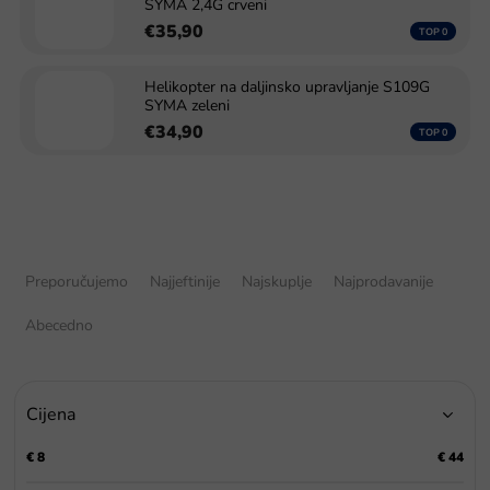
SYMA 2,4G crveni
€35,90
Helikopter na daljinsko upravljanje S109G
SYMA zeleni
€34,90
S
o
Preporučujemo
Najjeftinije
Najskuplje
Najprodavanije
r
t
Abecedno
i
r
a
Cijena
n
j
€
8
€
44
e