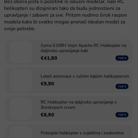
Bez obzira jeste li početnik ili iskusni modelar, naši RC
helikopteri su dizajnirani tako da budu jednostavni za
upravljanje i zabavni za sve. Pritom nudimo širok raspon
modela kako bi svatko mogao pronaći idealan model za
svoje potrebe.
Syma S109H Vojni Apache RC Helikopter na
daljinsko upravljanje kaki
€41,90
Leteći astronaut s ručnim bijelim helikopterom
€9,90
RC Helikopter na daljinsko upravljanje s
žiroskopom crveni
€8,90
Policejski helikopter s svjetlima i zvukovima