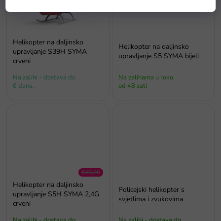
Helikopter na daljinsko
Helikopter na daljinsko
upravljanje S39H SYMA
upravljanje S5 SYMA bijeli
crveni
Na zalihi - dostava do
Na zalihama u roku
6 dana.
od 48 sati
€46,90
–23 %
Helikopter na daljinsko
Policejski helikopter s
upravljanje S5H SYMA 2,4G
svjetlima i zvukovima
crveni
Na zalihi - dostava do
Na zalihi - dostava do