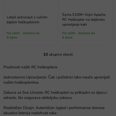
Syma S109H Vojni Apache
Leteći astronaut s ručnim
RC Helikopter na daljinsko
bijelim helikopterom
upravljanje kaki
Na zalihi - dostava do
Na zalihi - dostava do
6 dana
6 dana
10
ukupno stavki
K
o
n
Prednosti naših RC helikoptera:
t
r
Jednostavno Upravljanje: Čak i početnici lako nauče upravljati
o
našim helikopterima.
l
e
Zabava za Sve Uzraste: RC helikopteri su prikladni za djecu i
l
odrasle, što osigurava obiteljsku zabavu.
i
s
Realističan Dizajn: Autentičan izgled i performanse donose
t
iskustvo letenja nadohvat ruke.
a