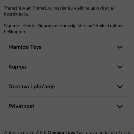
n
Trenažni Alat: Pomažu u razvijanju vještina upravljanja i
j
koordinacije.
a
Sigurno Letenje: Sigurnosne funkcije štite početnike i njihove
helikoptere.
P
o
Mamido Toys
d
n
o
Kupnja
ž
j
e
Dostava i plaćanje
Privatnost
Autorsko pravo 2026
Mamido Toys
. Sva prava pridržana.
Uredi