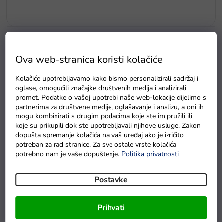
p
r
o
i
P
z
o
v
Ova web-stranica koristi kolačiće
p
o
i
d
Kolačiće upotrebljavamo kako bismo personalizirali sadržaj i
s
a
oglase, omogućili značajke društvenih medija i analizirali
p
promet. Podatke o vašoj upotrebi naše web-lokacije dijelimo s
partnerima za društvene medije, oglašavanje i analizu, a oni ih
r
€46,90
mogu kombinirati s drugim podacima koje ste im pružili ili
–25 %
o
Helikopter na daljinsko
koje su prikupili dok ste upotrebljavali njihove usluge. Zakon
Helikopter na daljinsko
i
upravljanje S109G SYMA
dopušta spremanje kolačića na vaš uređaj ako je izričito
upravljanje S5 SYMA crveni
zeleni
z
potreban za rad stranice. Za sve ostale vrste kolačića
v
potrebno nam je vaše dopuštenje.
Politika privatnosti
Na zalihi - dostava do
Na zalihi - dostava do
o
6 dana.
6 dana
d
Postavke
a
Prihvati