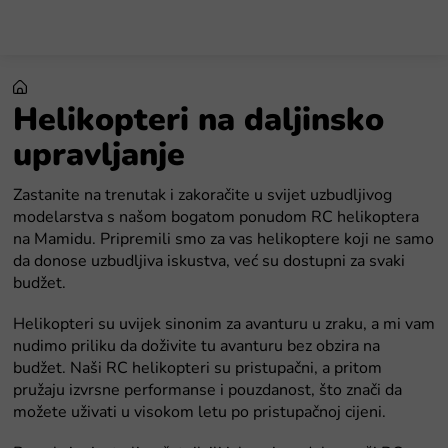
Preskoči
na
sadržaj
Helikopteri na daljinsko
upravljanje
Zastanite na trenutak i zakoračite u svijet uzbudljivog
modelarstva s našom bogatom ponudom RC helikoptera
na Mamidu. Pripremili smo za vas helikoptere koji ne samo
da donose uzbudljiva iskustva, već su dostupni za svaki
budžet.
Helikopteri su uvijek sinonim za avanturu u zraku, a mi vam
nudimo priliku da doživite tu avanturu bez obzira na
budžet. Naši RC helikopteri su pristupačni, a pritom
pružaju izvrsne performanse i pouzdanost, što znači da
možete uživati u visokom letu po pristupačnoj cijeni.