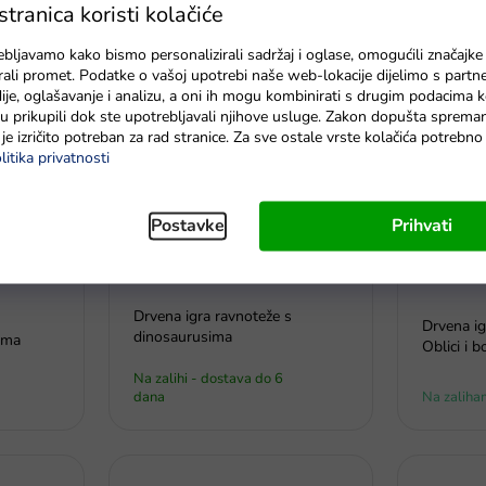
ranica koristi kolačiće
inije
Najskuplje
Najprodavanije
Abecedno
ebljavamo kako bismo personalizirali sadržaj i oglase, omogućili značajke
zirali promet. Podatke o vašoj upotrebi naše web-lokacije dijelimo s partn
je, oglašavanje i analizu, a oni ih mogu kombinirati s drugim podacima k
e su prikupili dok ste upotrebljavali njihove usluge. Zakon dopušta sprema
je izričito potreban za rad stranice. Za sve ostale vrste kolačića potrebn
litika privatnosti
Postavke
Prihvati
Drvena igra ravnoteže s
Drvena ig
dinosaurusima
ima
Oblici i b
Na zalihi - dostava do 6
dana
Na zaliha