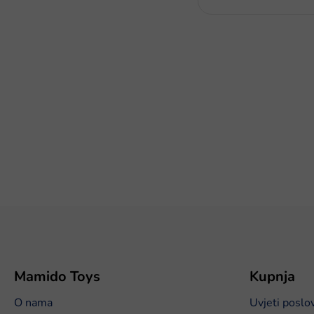
P
o
d
n
o
Mamido Toys
Kupnja
ž
O nama
Uvjeti poslo
j