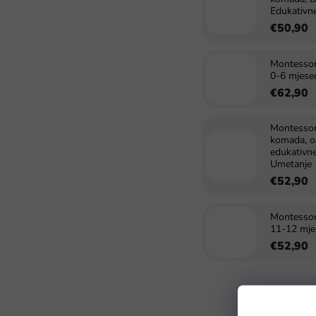
Edukativne
€50,90
Montessori
0-6 mjesec
€62,90
Montessor
komada, od
edukativne
Umetanje
€52,90
Montessori
11-12 mje
€52,90