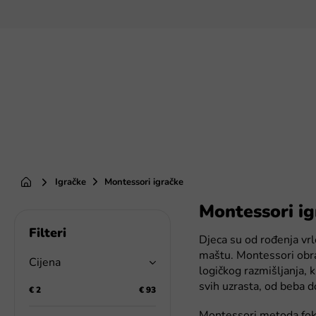
Preskoči
na
sadržaj
Igračke
Montessori igračke
Početna
Montessori i
B
o
Djeca su od rođenja vrlo
č
maštu. Montessori obra
n
Cijena
logičkog razmišljanja, 
a
svih uzrasta, od beba d
t
€
2
€
93
r
Montessori metoda fokus