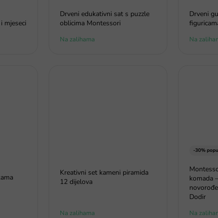
Drveni edukativni sat s puzzle
Drveni gu
i mjeseci
oblicima Montessori
figuricam
Na zalihama
Na zaliha
-30% popu
Montesso
Kreativni set kameni piramida
kama
komada –
12 dijelova
novorođen
Dodir
Na zalihama
Na zaliha