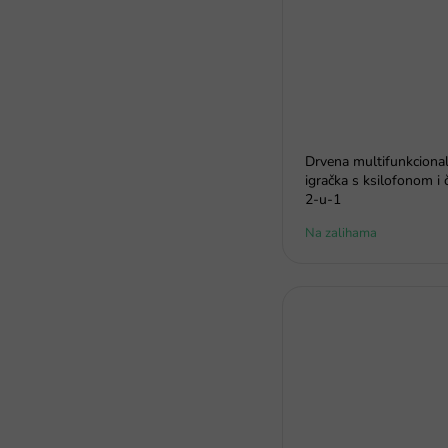
Drvena multifunkciona
igračka s ksilofonom i
2‑u‑1
Na zalihama