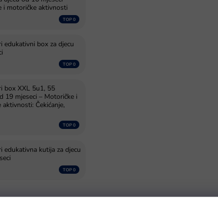
 i motoričke aktivnosti
 edukativni box za djecu
i
i box XXL 5u1, 55
 19 mjeseci – Motoričke i
 aktivnosti: Čekićanje,
 edukativna kutija za djecu
seci