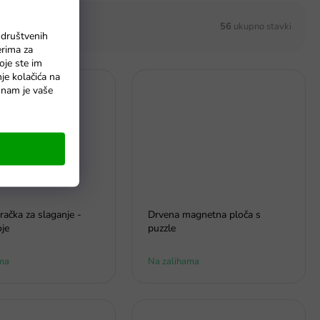
56
ukupno stavki
 društvenih
erima za
oje ste im
nje kolačića na
o nam je vaše
račka za slaganje -
Drvena magnetna ploča s
oje
puzzle
ma
Na zalihama