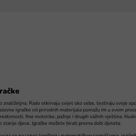
gračke
 znatiželjna. Rado otkrivaju svijet oko sebe, testiraju svoje spo
zovne igračke od prirodnih materijala pomažu im u ovom proces
kreativnosti, fine motorike, pažnje i drugih važnih vještina. Nu
o starije djece. Igračke možete birati prema dobi djeteta.
ira se na razvoj logičkog i matematičkog razmišljanja, jezičnih