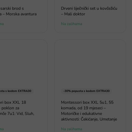
sarski brod s
Drveni liječnički set u kovčežiću
a – Morska avantura
– Mali doktor
ma
Na zalihama
sta s kodom EXTRA30
-30% popusta s kodom EXTRA30
ri box XXL 18
Montessori box XXL 5u1, 55
 poklon za
komada, od 19 mjeseci –
če 7u1: Vid, Sluh,
Motoričke i edukativne
aktivnosti: Čekićanje, Umetanje
ma
Na zalihama