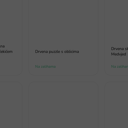
lna
Drvena sk
 čekićem
Drvena puzzle s oblicima
Medvjed
Na zalihama
Na zaliha