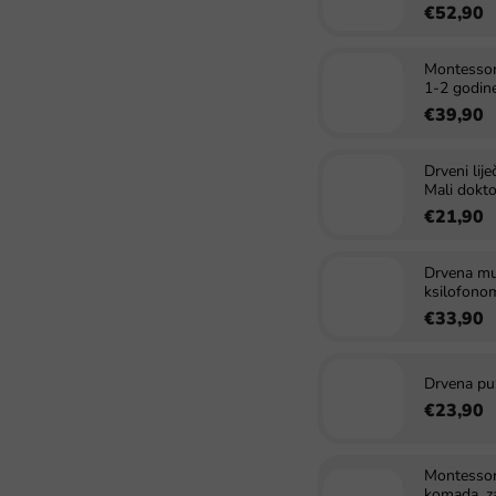
€52,90
Montessori
1-2 godin
€39,90
Drveni lije
Mali dokto
€21,90
Drvena mul
ksilofonom
€33,90
Drvena puz
€23,90
Montessor
komada, za