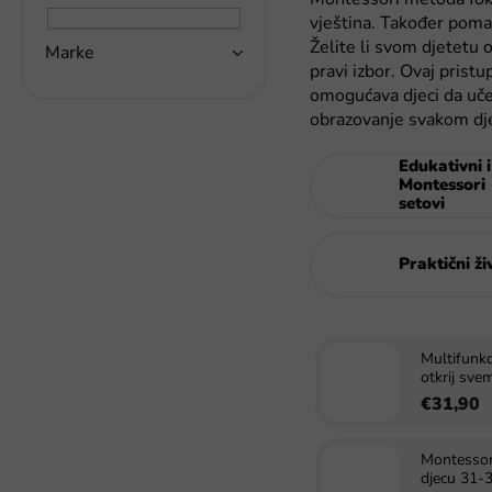
a
vještina. Također pomaž
k
Želite li svom djetetu
Marke
a
pravi izbor. Ovaj prist
omogućava djeci da uče 
obrazovanje svakom dj
Edukativni i
Montessori
setovi
Praktični ži
Multifunkc
otkrij svem
€31,90
Montessori
djecu 31-3