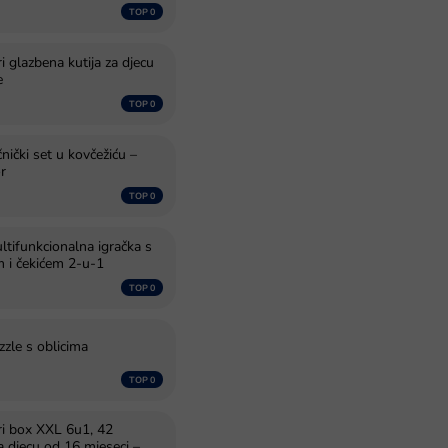
 glazbena kutija za djecu
e
čnički set u kovčežiću –
r
tifunkcionalna igračka s
 i čekićem 2‑u‑1
zle s oblicima
i box XXL 6u1, 42
 djecu od 16 mjeseci –