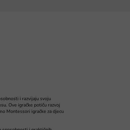
sobnosti i razvijaju svoju
u. Ove igračke potiču razvoj
dimo Montessori igračke za djecu
 sposobnosti i praktičnih