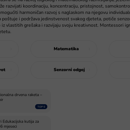
e razvijati koordinaciju, koncentraciju, pristojnost, samokontr
 omogućiti harmoničan razvoj s naglaskom na njegovu individual
up poštuje i podržava jedinstvenost svakog djeteta, potiče senzor
iz vlastitih grešaka i razvijaju svoju kreativnost. Montessori i
etetu.
Matematika
vot
Senzorni odgoj
ionalna drvena raketa –
ir
 Edukacijska kutija za
6 mjeseci