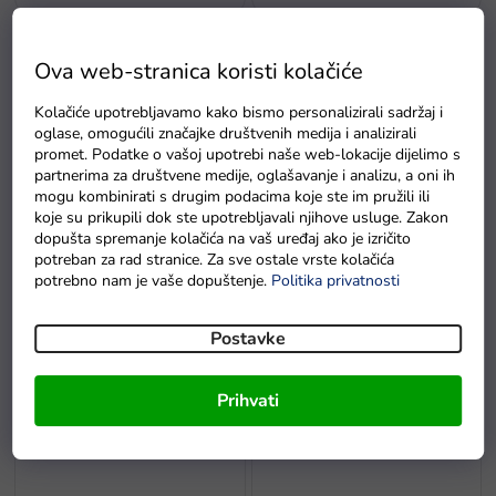
Ova web-stranica koristi kolačiće
Kolačiće upotrebljavamo kako bismo personalizirali sadržaj i
oglase, omogućili značajke društvenih medija i analizirali
promet. Podatke o vašoj upotrebi naše web-lokacije dijelimo s
partnerima za društvene medije, oglašavanje i analizu, a oni ih
mogu kombinirati s drugim podacima koje ste im pružili ili
Dječja interaktivna klavijatura
Dječja klavijatura krokodil s
koje su prikupili dok ste upotrebljavali njihove usluge. Zakon
patkica
efektima zeleni
dopušta spremanje kolačića na vaš uređaj ako je izričito
potreban za rad stranice. Za sve ostale vrste kolačića
Na zalihi - dostava do
Na zalihi - dostava do
potrebno nam je vaše dopuštenje.
Politika privatnosti
6 dana.
6 dana
Postavke
Prihvati