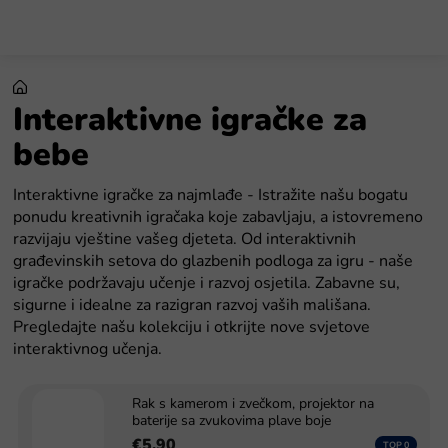
Preskoči
na
sadržaj
Interaktivne igračke za
bebe
Interaktivne igračke za najmlađe - Istražite našu bogatu
ponudu kreativnih igračaka koje zabavljaju, a istovremeno
razvijaju vještine vašeg djeteta. Od interaktivnih
građevinskih setova do glazbenih podloga za igru - naše
igračke podržavaju učenje i razvoj osjetila. Zabavne su,
sigurne i idealne za razigran razvoj vaših mališana.
Pregledajte našu kolekciju i otkrijte nove svjetove
interaktivnog učenja.
Rak s kamerom i zvečkom, projektor na
baterije sa zvukovima plave boje
€5,90