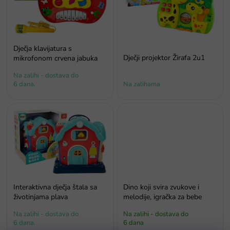
i
s
p
r
o
Dječja klavijatura s
i
Dječji projektor Žirafa 2u1
mikrofonom crvena jabuka
z
Na zalihi - dostava do
v
6 dana.
Na zalihama
o
d
a
Interaktivna dječja štala sa
Dino koji svira zvukove i
životinjama plava
melodije, igračka za bebe
Na zalihi - dostava do
Na zalihi - dostava do
6 dana.
6 dana