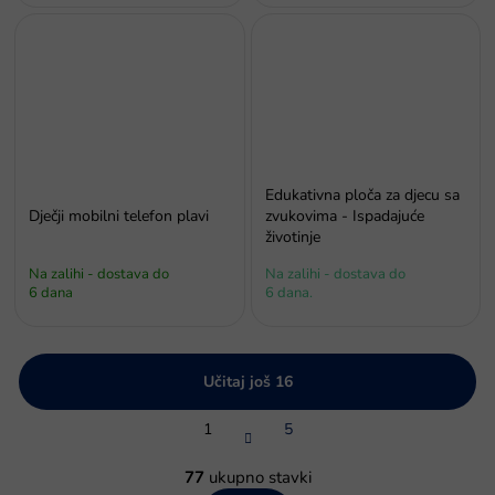
Edukativna ploča za djecu sa
Dječji mobilni telefon plavi
zvukovima - Ispadajuće
životinje
Na zalihi - dostava do
Na zalihi - dostava do
6 dana
6 dana.
Učitaj još 16
P
1
5
a
g
K
i
o
77
ukupno stavki
n