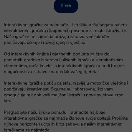
n
a
Vrh
t
c
r
i
o
j
l
a
Interaktivne igračke za najmlađe - Istražite našu bogatu paletu
e
interaktivnih igračaka dizajniranih posebno za male istraživače.
l
Naše igračke ne samo da pružaju zabavu, već također
i
podržavaju učenje i razvoj dječjih vještina.
s
t
Od interaktivnih knjiga i glazbenih podloga za igru do
a
pametnih građevnih setova i plišanih igračaka s edukativnim
n
elementima, naša kolekcija interaktivnih igračaka nudi brojne
j
mogućnosti za zabavu i napredak vašeg djeteta.
a
Interaktivne igračke potiču osjetila, razvijaju motoričke vještine i
podržavaju kreativnost. Sigurne su i obrazovne, što vam
omogućuje mir dok vaši mališani istražuju nove svjetove kroz
igru.
Pregledajte našu široku ponudu i pronađite najbolje
interaktivne igračke za najmlađe članove svoje obitelji. Proširite
njihove horizonte i učite ih kroz zabavu s našim interaktivnim
igračkama za najmlađe.