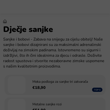
Preskoči
na
sadržaj
Dječje sanjke
Sanjke i bobovi - Zabava na snijegu za cijelu obitelj! Naše
sanjke i bobovi dizajnirani su za maksimalni adrenalinski
doživljaj na zimskim padinama. Istovremeno su sigurni i
izdržljivi, što ih čini idealnima za djecu i odrasle. Doživite
radost spustova i stvorite nezaboravne zimske uspomene
s našim kvalitetnim proizvodima.
Meka podloga za sanjke tri zatvarača
€18,90
Metalne sanjke rozi