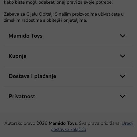
kako biste mogli odabrati onaj pravi za svoje potrebe.
s
t
Zabava za Cijelu Obitelj: S našim proizvodima uživat ćete u
a
zimskim radostima s obitelji i prijateljima.
n
P
j
a
o
Mamido Toys
d
n
o
Kupnja
ž
j
e
Dostava i plaćanje
Privatnost
Autorsko pravo 2026
Mamido Toys
. Sva prava pridržana.
Uredi
postavke kolačića