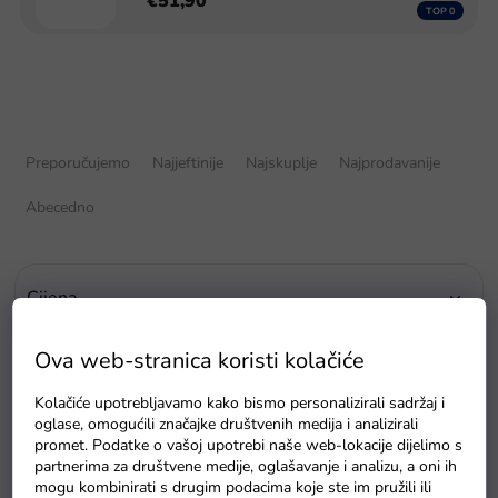
€51,90
S
o
Preporučujemo
Najjeftinije
Najskuplje
Najprodavanije
r
t
Abecedno
i
r
a
Cijena
n
j
€
18
€
52
e
Ova web-stranica koristi kolačiće
p
r
Kolačiće upotrebljavamo kako bismo personalizirali sadržaj i
o
oglase, omogućili značajke društvenih medija i analizirali
promet. Podatke o vašoj upotrebi naše web-lokacije dijelimo s
i
partnerima za društvene medije, oglašavanje i analizu, a oni ih
P
z
mogu kombinirati s drugim podacima koje ste im pružili ili