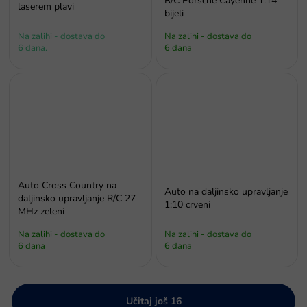
R/C Porsche Cayenne 1:14
laserem plavi
bijeli
Na zalihi - dostava do
Na zalihi - dostava do
6 dana.
6 dana
Auto Cross Country na
Auto na daljinsko upravljanje
daljinsko upravljanje R/C 27
1:10 crveni
MHz zeleni
Na zalihi - dostava do
Na zalihi - dostava do
6 dana
6 dana
Učitaj još 16