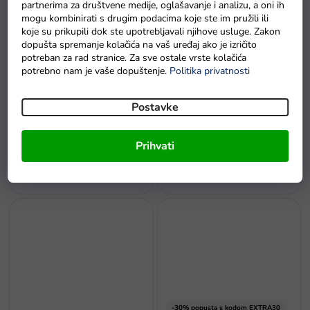
partnerima za društvene medije, oglašavanje i analizu, a oni ih
mogu kombinirati s drugim podacima koje ste im pružili ili
koje su prikupili dok ste upotrebljavali njihove usluge. Zakon
dopušta spremanje kolačića na vaš uređaj ako je izričito
potreban za rad stranice. Za sve ostale vrste kolačića
potrebno nam je vaše dopuštenje.
Politika privatnosti
Postavke
Sportski auto na daljinsko
Aluminijski auto na daljinsko
upravljanje RC 1:16 crveni
upravljanje RC zeleni
Prihvati
Na zalihi - dostava do
Na zalihi - dostava do
6 dana
6 dana
-30% popusta s kodom EXTRA30