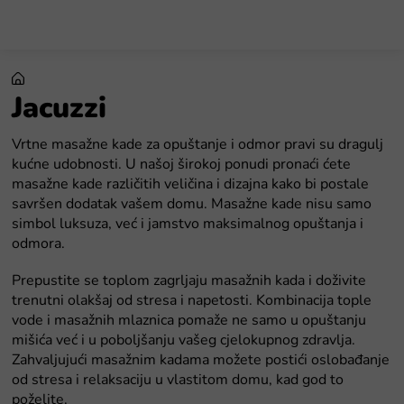
Preskoči
na
sadržaj
Jacuzzi
Vrtne masažne kade za opuštanje i odmor pravi su dragulj
kućne udobnosti. U našoj širokoj ponudi pronaći ćete
masažne kade različitih veličina i dizajna kako bi postale
savršen dodatak vašem domu. Masažne kade nisu samo
simbol luksuza, već i jamstvo maksimalnog opuštanja i
odmora.
Prepustite se toplom zagrljaju masažnih kada i doživite
trenutni olakšaj od stresa i napetosti. Kombinacija tople
vode i masažnih mlaznica pomaže ne samo u opuštanju
mišića već i u poboljšanju vašeg cjelokupnog zdravlja.
Zahvaljujući masažnim kadama možete postići oslobađanje
od stresa i relaksaciju u vlastitom domu, kad god to
poželite.