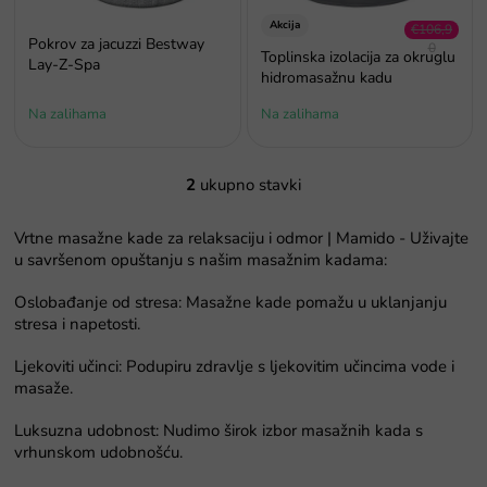
r
o
Akcija
€106,9
Pokrov za jacuzzi Bestway
0
i
Toplinska izolacija za okruglu
Lay-Z-Spa
–8 %
z
hidromasažnu kadu
v
Na zalihama
Na zalihama
o
d
a
2
ukupno stavki
K
o
n
Vrtne masažne kade za relaksaciju i odmor | Mamido - Uživajte
t
u savršenom opuštanju s našim masažnim kadama:
r
o
Oslobađanje od stresa: Masažne kade pomažu u uklanjanju
l
stresa i napetosti.
e
l
Ljekoviti učinci: Podupiru zdravlje s ljekovitim učincima vode i
i
masaže.
s
t
Luksuzna udobnost: Nudimo širok izbor masažnih kada s
a
vrhunskom udobnošću.
n
P
j