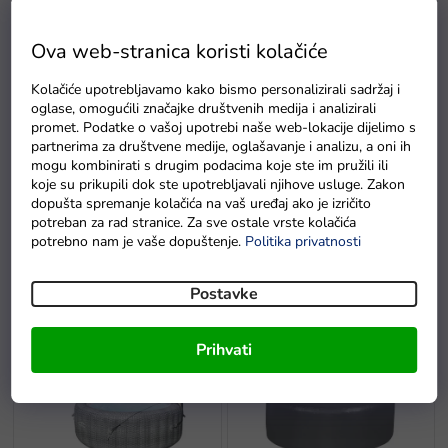
Preporučujemo
Najjeftinije
Najskuplje
Najprodavanije
r
t
Abecedno
Ova web-stranica koristi kolačiće
i
r
Kolačiće upotrebljavamo kako bismo personalizirali sadržaj i
a
oglase, omogućili značajke društvenih medija i analizirali
Cijena
n
promet. Podatke o vašoj upotrebi naše web-lokacije dijelimo s
partnerima za društvene medije, oglašavanje i analizu, a oni ih
j
€
49
€
98
mogu kombinirati s drugim podacima koje ste im pružili ili
e
koje su prikupili dok ste upotrebljavali njihove usluge. Zakon
p
dopušta spremanje kolačića na vaš uređaj ako je izričito
r
potreban za rad stranice. Za sve ostale vrste kolačića
o
potrebno nam je vaše dopuštenje.
Politika privatnosti
i
Marke
z
Postavke
v
P
o
o
d
Prihvati
p
a
i
s
p