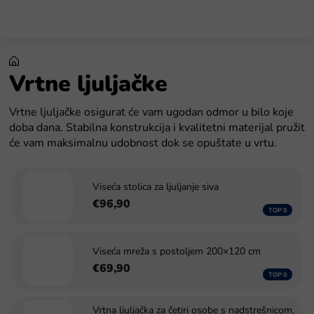
Preskoči
na
sadržaj
Vrtne ljuljačke
Vrtne ljuljačke osigurat će vam ugodan odmor u bilo koje
doba dana. Stabilna konstrukcija i kvalitetni materijal pružit
će vam maksimalnu udobnost dok se opuštate u vrtu.
Viseća stolica za ljuljanje siva
€96,90
Viseća mreža s postoljem 200×120 cm
€69,90
Vrtna ljuljačka za četiri osobe s nadstrešnicom,