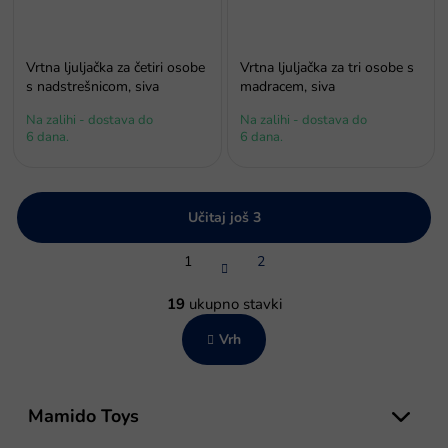
Vrtna ljuljačka za četiri osobe
Vrtna ljuljačka za tri osobe s
s nadstrešnicom, siva
madracem, siva
Na zalihi - dostava do
Na zalihi - dostava do
6 dana.
6 dana.
Učitaj još 3
P
1
2
a
g
K
i
o
19
ukupno stavki
n
n
a
Vrh
t
c
r
i
o
j
P
l
a
o
Mamido Toys
e
d
l