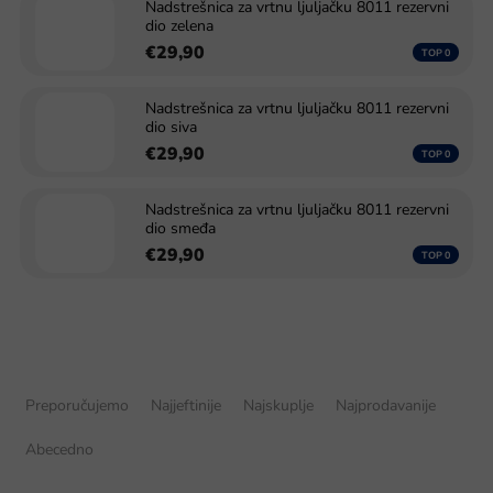
Nadstrešnica za vrtnu ljuljačku 8011 rezervni
dio zelena
€29,90
Nadstrešnica za vrtnu ljuljačku 8011 rezervni
dio siva
€29,90
Nadstrešnica za vrtnu ljuljačku 8011 rezervni
dio smeđa
€29,90
S
o
Preporučujemo
Najjeftinije
Najskuplje
Najprodavanije
r
t
Abecedno
i