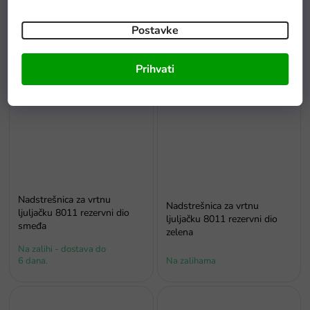
Držači za piće 2 kom za vrtnu
ljuljačku 8011 rezervni dio
ljuljačku 8011/8078 Rezervni
siva
Postavke
dijelovi
Na zalihi - dostava do
Na zalihama
6 dana.
Prihvati
Nadstrešnica za vrtnu
Nadstrešnica za vrtnu
ljuljačku 8011 rezervni dio
ljuljačku 8011 rezervni dio
smeđa
zelena
Na zalihi - dostava do
6 dana.
Na zalihama