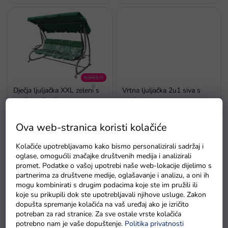
d
a
€343,9
0
Dječja ljuljačka XXL zeleni s
Vrtna ljuljačka 2u1 siva s
–31 %
motivom leptira
motivom
Na zalihi - dostava do
Na zalihi - dostava do
Ova web-stranica koristi kolačiće
6 dana.
6 dana.
Kolačiće upotrebljavamo kako bismo personalizirali sadržaj i
oglase, omogućili značajke društvenih medija i analizirali
promet. Podatke o vašoj upotrebi naše web-lokacije dijelimo s
partnerima za društvene medije, oglašavanje i analizu, a oni ih
mogu kombinirati s drugim podacima koje ste im pružili ili
koje su prikupili dok ste upotrebljavali njihove usluge. Zakon
dopušta spremanje kolačića na vaš uređaj ako je izričito
potreban za rad stranice. Za sve ostale vrste kolačića
potrebno nam je vaše dopuštenje.
Politika privatnosti
Nadstrešnica za vrtnu