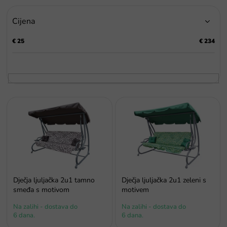
r
a
Cijena
n
j
€
25
€
234
e
p
r
o
i
P
z
o
v
p
o
i
d
s
a
p
r
o
Dječja ljuljačka 2u1 tamno
Dječja ljuljačka 2u1 zeleni s
i
smeđa s motivom
motivem
z
Na zalihi - dostava do
Na zalihi - dostava do
v
6 dana.
6 dana.
o