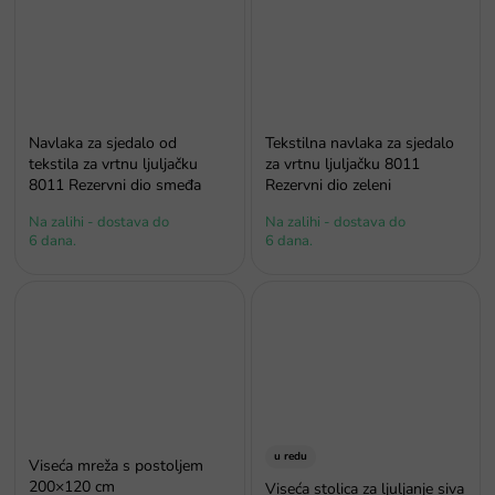
Navlaka za sjedalo od
Tekstilna navlaka za sjedalo
tekstila za vrtnu ljuljačku
za vrtnu ljuljačku 8011
8011 Rezervni dio smeđa
Rezervni dio zeleni
Na zalihi - dostava do
Na zalihi - dostava do
6 dana.
6 dana.
u redu
Viseća mreža s postoljem
200×120 cm
Viseća stolica za ljuljanje siva