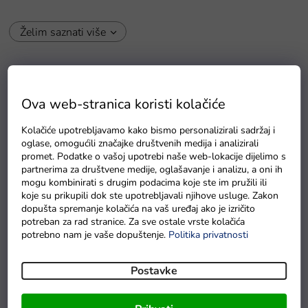
Želim saznati više
Fleksibilnost i udobnost
: Zračni jastuci za sjedenje
omogućuju jednostavno prilagođavanje udobnosti prema
Ova web-stranica koristi kolačiće
vašim potrebama. Možete ih oblikovati i prilagođavati
kako bi vam pružili maksimalnu udobnost.
Kolačiće upotrebljavamo kako bismo personalizirali sadržaj i
oglase, omogućili značajke društvenih medija i analizirali
Moderan dizajn
: Ovi jastuci su moderan element za vaš
promet. Podatke o vašoj upotrebi naše web-lokacije dijelimo s
interijer ili eksterijer. Dostupni su u različitim bojama i
partnerima za društvene medije, oglašavanje i analizu, a oni ih
dizajnima koji se lako mogu uskladiti s vašim stilom.
mogu kombinirati s drugim podacima koje ste im pružili ili
koje su prikupili dok ste upotrebljavali njihove usluge. Zakon
Praktičnost
: Zračni jastuci za sjedenje lako su prenosivi i
dopušta spremanje kolačića na vaš uređaj ako je izričito
sklopivi, što znači da ih možete ponijeti bilo gdje - u
potreban za rad stranice. Za sve ostale vrste kolačića
dnevni boravak, spavaću sobu, na terasu, u vrt ili čak na
potrebno nam je vaše dopuštenje.
Politika privatnosti
izlet.
Postavke
Jednostavno održavanje
: Ovi jastuci su izrađeni od
izdržljivih materijala koji se lako čiste. Dovoljno ih je
obrisati vlažnom krpom i izgledat će kao novi.