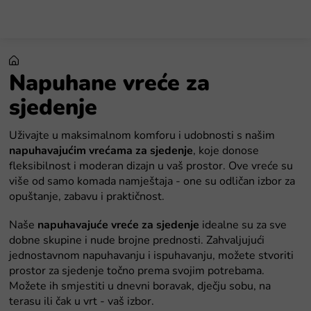
Preskoči
na
sadržaj
Napuhane vreće za
sjedenje
Uživajte u maksimalnom komforu i udobnosti s našim
napuhavajućim vrećama za sjedenje
, koje donose
fleksibilnost i moderan dizajn u vaš prostor. Ove vreće su
više od samo komada namještaja - one su odličan izbor za
opuštanje, zabavu i praktičnost.
Naše
napuhavajuće vreće za sjedenje
idealne su za sve
dobne skupine i nude brojne prednosti. Zahvaljujući
jednostavnom napuhavanju i ispuhavanju, možete stvoriti
prostor za sjedenje točno prema svojim potrebama.
Možete ih smjestiti u dnevni boravak, dječju sobu, na
terasu ili čak u vrt - vaš izbor.