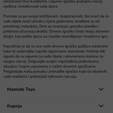
istraživače! Ove kvalitetne i sigurne igračke podupiru razvoj
i
vještina i kreativnosti vaše djece.
s
t
Poznate su po svojoj izdržljivosti i dugotrajnosti, što znači da će
a
vaše dijete moći uživati u njima godinama. Izrađene su od
n
prirodnog materijala, čime se smanjuje uporaba plastike i
j
pridonosi očuvanju okoliša. Drvene igračke često imaju otvoreni
a
dizajn, koji potiče djecu na vlastito razmišljanje i kreativnu igru.
Najvažnije je da su sve naše drvene igračke pažljivo odabrane
kako bi zadovoljile najviše sigurnosne standarde. Možete biti
sigurni da su sigurne za vaše dijete i istovremeno korisne za
njegov razvoj. Osigurajte svojim najmlađima jedinstveno
iskustvo i trajne uspomene s našim drvenim igračkama.
Pregledajte našu ponudu i pronađite igračke koje će oduševiti
vaše mališane i pridonijeti njihovom razvoju.
P
o
Mamido Toys
d
n
o
Kupnja
ž