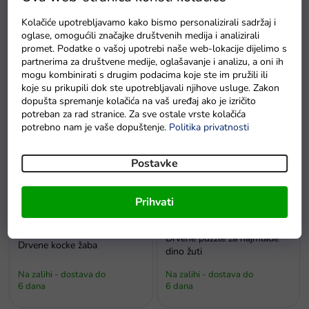
Kolačiće upotrebljavamo kako bismo personalizirali sadržaj i
oglase, omogućili značajke društvenih medija i analizirali
promet. Podatke o vašoj upotrebi naše web-lokacije dijelimo s
partnerima za društvene medije, oglašavanje i analizu, a oni ih
Drvena lisica na povlačenje
Drvene kocke sova
mogu kombinirati s drugim podacima koje ste im pružili ili
koje su prikupili dok ste upotrebljavali njihove usluge. Zakon
Na zalihi - dostava do
6 dana
Na zalihama
dopušta spremanje kolačića na vaš uređaj ako je izričito
potreban za rad stranice. Za sve ostale vrste kolačića
potrebno nam je vaše dopuštenje.
Politika privatnosti
Postavke
Prihvati
Drvene puzzle za najmlađe
Drvene kocke žaba
dino žuti
Na zalihi - dostava do
Na zalihi - dostava do
6 dana
6 dana