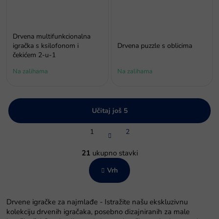
Drvena multifunkcionalna
igračka s ksilofonom i
Drvena puzzle s oblicima
čekićem 2‑u‑1
Na zalihama
Na zalihama
Učitaj još 5
P
1
2
a
g
K
i
o
21
ukupno stavki
n
n
a
Vrh
t
c
r
i
o
j
l
a
Drvene igračke za najmlađe - Istražite našu ekskluzivnu
e
kolekciju drvenih igračaka, posebno dizajniranih za male
l