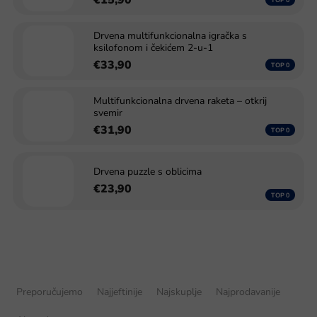
Drvena multifunkcionalna igračka s
ksilofonom i čekićem 2‑u‑1
€33,90
Multifunkcionalna drvena raketa – otkrij
svemir
€31,90
Drvena puzzle s oblicima
€23,90
S
o
Preporučujemo
Najjeftinije
Najskuplje
Najprodavanije
r