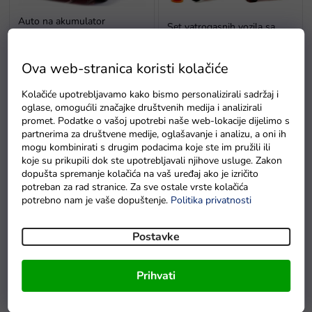
r
o
Auto na akumulator
Set vatrogasnih vozila sa
i
vatrogasni kamion 911
zvukovima i svjetlima
z
Na zalihi - dostava do
v
Ova web-stranica koristi kolačiće
6 dana.
Na zalihama
o
d
Kolačiće upotrebljavamo kako bismo personalizirali sadržaj i
oglase, omogućili značajke društvenih medija i analizirali
a
promet. Podatke o vašoj upotrebi naše web-lokacije dijelimo s
partnerima za društvene medije, oglašavanje i analizu, a oni ih
mogu kombinirati s drugim podacima koje ste im pružili ili
koje su prikupili dok ste upotrebljavali njihove usluge. Zakon
dopušta spremanje kolačića na vaš uređaj ako je izričito
potreban za rad stranice. Za sve ostale vrste kolačića
potrebno nam je vaše dopuštenje.
Politika privatnosti
Vatrogasni kamion 2u1
Vatrogasni kamion 2u1 s
šrafciger zvuk svjetlosni
kacigom
efekti kaciga
Postavke
Na zalihi - dostava do
Na zalihi - dostava do
6 dana.
6 dana.
Prihvati