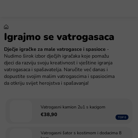
Preskoči
na
sadržaj
Igrajmo se vatrogasaca
Dječje igračke za male vatrogasce i spasioce
-
&nbsp
Nudimo širok izbor dječjih igračaka koje pomažu
djeci da razviju svoju kreativnost i vještine igranja
vatrogasaca i spašavatelja. Naručite već danas i
dopustite svojim malim vatrogascima i spasiocima
da otkriju svijet herojstva i spašavanja!
Vatrogasni kamion 2u1 s kacigom
€38,90
Vatrogasni šator s kostimom i dodacima 8