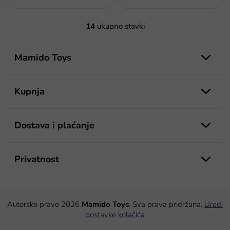
14
ukupno stavki
K
o
P
n
o
Mamido Toys
t
d
r
o
n
l
o
Kupnja
e
ž
l
j
i
e
Dostava i plaćanje
s
t
a
n
Privatnost
j
a
Autorsko pravo 2026
Mamido Toys
. Sva prava pridržana.
Uredi
postavke kolačića