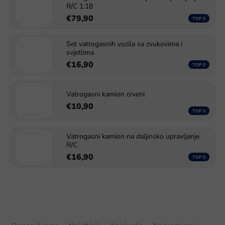
R/C 1:18
€79,90
Set vatrogasnih vozila sa zvukovima i
svjetlima
€16,90
Vatrogasni kamion crveni
€10,90
Vatrogasni kamion na daljinsko upravljanje
R/C
€16,90
S
o