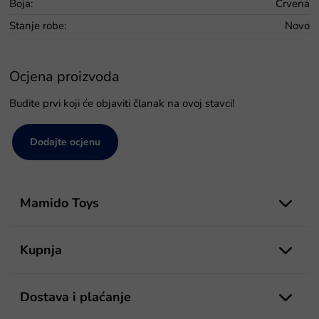
Boja
:
Crvena
Stanje robe
:
Novo
Ocjena proizvoda
Budite prvi koji će objaviti članak na ovoj stavci!
Dodajte ocjenu
P
o
Mamido Toys
d
n
o
Kupnja
ž
j
e
Dostava i plaćanje