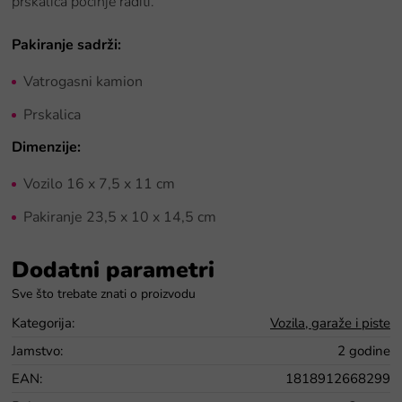
prskalica počinje raditi.
Pakiranje sadrži:
Vatrogasni kamion
Prskalica
Dimenzije:
Vozilo 16 x 7,5 x 11 cm
Pakiranje 23,5 x 10 x 14,5 cm
Dodatni parametri
Kategorija
:
Vozila, garaže i piste
Jamstvo
:
2 godine
EAN
:
1818912668299