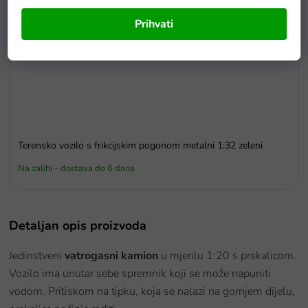
Prihvati
Terensko vozilo s frikcijskim pogonom metalni 1:32 zeleni
Na zalihi - dostava do 6 dana
Detaljan opis proizvoda
Jedinstveni
vatrogasni kamion
u mjerilu 1:20 s prskalicom.
Vozilo ima unutar sebe spremnik koji se može napuniti
vodom. Pritiskom na tipku, koja se nalazi na gornjem dijelu,