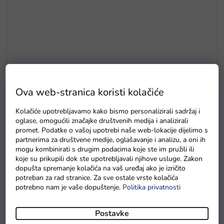
Ova web-stranica koristi kolačiće
Kolačiće upotrebljavamo kako bismo personalizirali sadržaj i
E5
oglase, omogućili značajke društvenih medija i analizirali
promet. Podatke o vašoj upotrebi naše web-lokacije dijelimo s
Drvene puzzle s brojevima magnetna šipka i ribice
partnerima za društvene medije, oglašavanje i analizu, a oni ih
mogu kombinirati s drugim podacima koje ste im pružili ili
Na zalihama
koje su prikupili dok ste upotrebljavali njihove usluge. Zakon
dopušta spremanje kolačića na vaš uređaj ako je izričito
potreban za rad stranice. Za sve ostale vrste kolačića
potrebno nam je vaše dopuštenje.
Politika privatnosti
Postavke