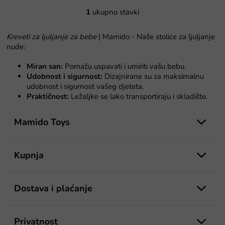
a
1
ukupno stavki
K
o
n
Kreveti za ljuljanje za bebe
| Mamido - Naše stolice za ljuljanje
t
nude:
r
o
Miran san:
Pomažu uspavati i umiriti vašu bebu.
l
Udobnost i sigurnost:
Dizajnirane su za maksimalnu
e
udobnost i sigurnost vašeg djeteta.
l
Praktičnost:
Ležaljke se lako transportiraju i skladište.
i
P
s
t
o
Mamido Toys
a
d
n
n
j
o
Kupnja
a
ž
j
e
Dostava i plaćanje
Privatnost