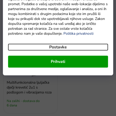
Cijena
n
promet. Podatke o vašoj upotrebi naše web-lokacije dijelimo s
j
partnerima za društvene medije, oglašavanje i analizu, a oni ih
€
73
€
74
e
mogu kombinirati s drugim podacima koje ste im pružili ili
koje su prikupili dok ste upotrebljavali njihove usluge. Zakon
p
dopušta spremanje kolačića na vaš uređaj ako je izričito
r
potreban za rad stranice. Za sve ostale vrste kolačića
o
potrebno nam je vaše dopuštenje.
Politika privatnosti
i
P
z
Postavke
o
v
p
o
i
d
Prihvati
s
a
p
r
o
Multifunkcionalna ljuljačka
i
dječji krevetić 2u1 s
podlogom i vibracijama roza
z
v
Na zalihi - dostava do
o
6 dana
d