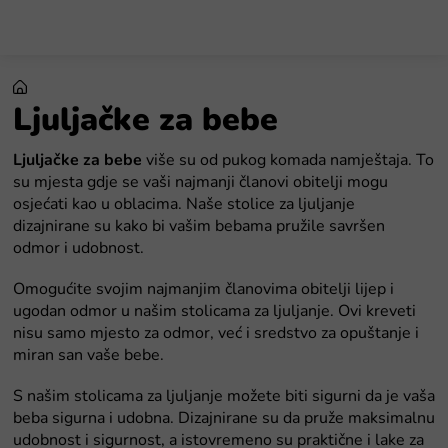
Preskoči
na
sadržaj
Ljuljačke za bebe
Ljuljačke za bebe
više su od pukog komada namještaja. To
su mjesta gdje se vaši najmanji članovi obitelji mogu
osjećati kao u oblacima. Naše stolice za ljuljanje
dizajnirane su kako bi vašim bebama pružile savršen
odmor i udobnost.
Omogućite svojim najmanjim članovima obitelji lijep i
ugodan odmor u našim stolicama za ljuljanje. Ovi kreveti
nisu samo mjesto za odmor, već i sredstvo za opuštanje i
miran san vaše bebe.
S našim stolicama za ljuljanje možete biti sigurni da je vaša
beba sigurna i udobna. Dizajnirane su da pruže maksimalnu
udobnost i sigurnost, a istovremeno su praktične i lake za