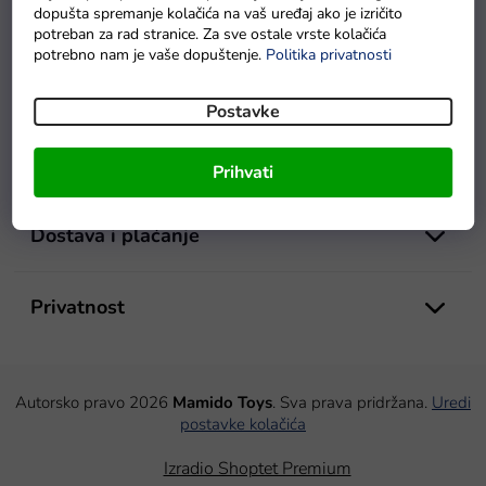
dopušta spremanje kolačića na vaš uređaj ako je izričito
potreban za rad stranice. Za sve ostale vrste kolačića
Prihvatite izazov i razvijajte svoje vještine uz naše zagonetke!
potrebno nam je vaše dopuštenje.
Politika privatnosti
P
o
Mamido Toys
Postavke
d
n
o
Kupnja
Prihvati
ž
j
e
Dostava i plaćanje
Privatnost
Autorsko pravo 2026
Mamido Toys
. Sva prava pridržana.
Uredi
postavke kolačića
Izradio Shoptet Premium