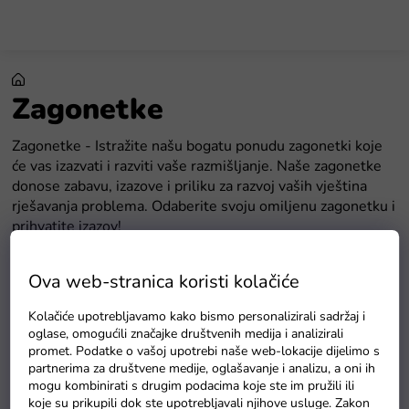
Preskoči
na
sadržaj
Zagonetke
Zagonetke - Istražite našu bogatu ponudu zagonetki koje
će vas izazvati i razviti vaše razmišljanje. Naše zagonetke
donose zabavu, izazove i priliku za razvoj vaših vještina
rješavanja problema. Odaberite svoju omiljenu zagonetku i
prihvatite izazov!
Zagonetke - Zašto odabrati naše zagonetke?
Ova web-stranica koristi kolačiće
Razvoj razmišljanja: Naše zagonetke potiču vašu kreativnost i
Kolačiće upotrebljavamo kako bismo personalizirali sadržaj i
logičke sposobnosti.
oglase, omogućili značajke društvenih medija i analizirali
Zabava i izazovi: Donosimo zabavu s izazovima za sve dobne
promet. Podatke o vašoj upotrebi naše web-lokacije dijelimo s
skupine.
partnerima za društvene medije, oglašavanje i analizu, a oni ih
mogu kombinirati s drugim podacima koje ste im pružili ili
Učenje i opuštanje: Zagonetke su odličan način za učenje i
koje su prikupili dok ste upotrebljavali njihove usluge. Zakon
opuštanje istovremeno.