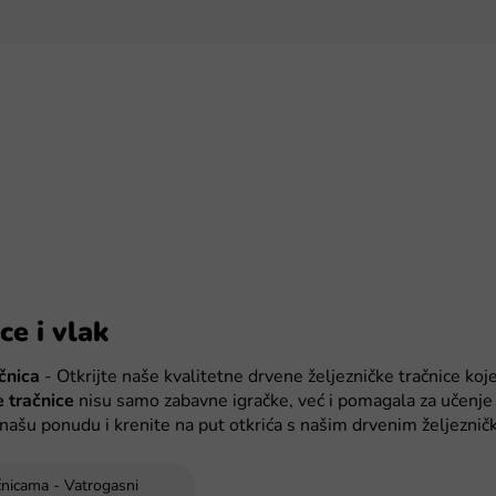
ce i vlak
čnica
- Otkrijte naše kvalitetne drvene željezničke tračnice koje 
e tračnice
nisu samo zabavne igračke, već i pomagala za učenje 
našu ponudu i krenite na put otkrića s našim drvenim željeznič
čnicama - Vatrogasni