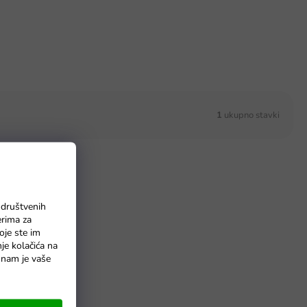
1
ukupno stavki
 društvenih
erima za
oje ste im
nje kolačića na
o nam je vaše