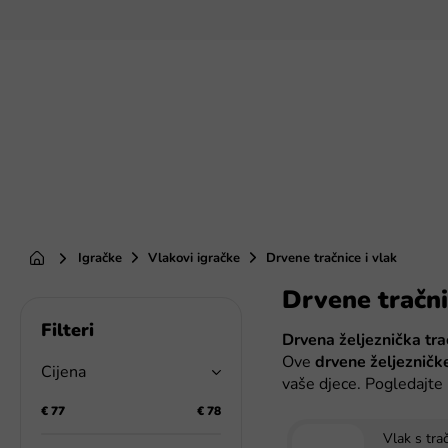
Preskoči
na
sadržaj
Igračke
Vlakovi igračke
Drvene tračnice i vlak
Početna
Drvene tračni
B
o
Drvena željeznička tra
č
Ove
drvene željezničk
n
Cijena
vaše djece. Pogledajte 
a
t
€
77
€
78
r
Vlak s tra