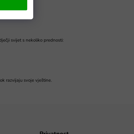
ečji svijet s nekoliko prednosti:
ok razvijaju svoje vještine.
Privatnost