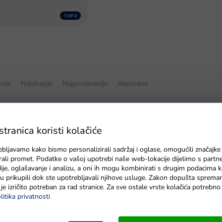
inije
Najskuplje
Najprodavanije
Abecedno
ranica koristi kolačiće
ebljavamo kako bismo personalizirali sadržaj i oglase, omogućili značajke
zirali promet. Podatke o vašoj upotrebi naše web-lokacije dijelimo s partn
je, oglašavanje i analizu, a oni ih mogu kombinirati s drugim podacima k
e su prikupili dok ste upotrebljavali njihove usluge. Zakon dopušta sprema
je izričito potreban za rad stranice. Za sve ostale vrste kolačića potrebn
litika privatnosti
trogasni