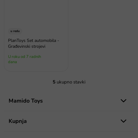
u redu
PlanToys Set automobila -
Građevinski strojevi
U roku od 7 radnih
dana
5
ukupno stavki
K
o
P
n
o
Mamido Toys
t
d
r
o
n
l
o
Kupnja
e
ž
l
j
i