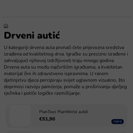
Preskoči
na
sadržaj
Drveni autić
U kategoriji drvena auta pronaći ćete prijevozna sredstva
izrađena od kvalitetnog drva. Igračke su precizno izrađene i
zahvaljujući njihovoj izdržljivosti traju mnogo godina.
Drvena auta su među najčvršćim igračkama, a kvalitetan
materijal čini ih zdravstveno ispravnima. U ranom
djetinjstvu djeca percipiraju svijet uglavnom vizualno, što
doprinosi razvoju pamćenja, pomaže u proširivanju dječjeg
rječnika i potiče logičko razmišljanje.
PlanToys PlanWorld autići
€51,90