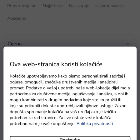
o
Preporučujemo
Najjeftinije
Najskuplje
Najprodavanije
r
t
Abecedno
i
r
a
Cijena
n
j
€
15
€
52
e
Ova web-stranica koristi kolačiće
p
r
Kolačiće upotrebljavamo kako bismo personalizirali sadržaj i
o
oglase, omogućili značajke društvenih medija i analizirali
i
promet. Podatke o vašoj upotrebi naše web-lokacije dijelimo s
Marke
z
partnerima za društvene medije, oglašavanje i analizu, a oni ih
v
mogu kombinirati s drugim podacima koje ste im pružili ili
P
koje su prikupili dok ste upotrebljavali njihove usluge. Zakon
o
dopušta spremanje kolačića na vaš uređaj ako je izričito
o
d
potreban za rad stranice. Za sve ostale vrste kolačića
p
a
potrebno nam je vaše dopuštenje.
Politika privatnosti
i
s
Postavke