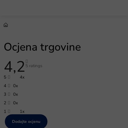
Preskoči
na
sadržaj
Ocjena trgovine
4,2
Prosječna
ocjena
5 ratings
trgovine
je
5
4x
4,2
od
4
0x
5
zvjezdica.
3
0x
2
0x
1
1x
Dodajte ocjenu