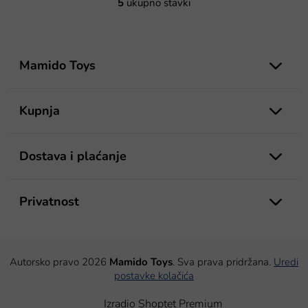
5
ukupno stavki
K
o
n
t
P
r
o
Mamido Toys
o
d
l
n
e
o
Kupnja
l
ž
i
s
j
t
e
Dostava i plaćanje
a
n
j
Privatnost
a
Autorsko pravo 2026
Mamido Toys
. Sva prava pridržana.
Uredi
postavke kolačića
Izradio Shoptet Premium