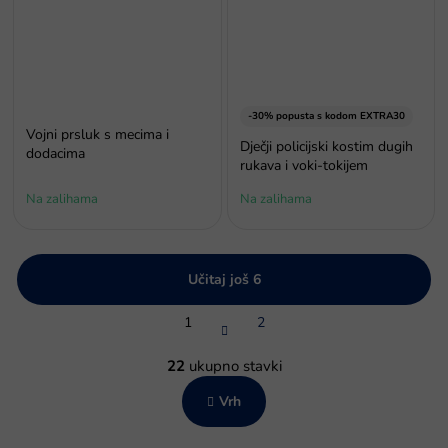
-30% popusta s kodom EXTRA30
Vojni prsluk s mecima i
Dječji policijski kostim dugih
dodacima
rukava i voki-tokijem
Na zalihama
Na zalihama
Učitaj još 6
P
1
2
a
g
K
i
o
22
ukupno stavki
n
n
a
Vrh
t
c
r
i
o
j