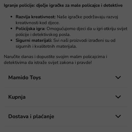
l
a
Igranje policije: dječje igračke za male policajce i detektive
e
l
Razvija kreativnost:
Naše igračke podržavaju razvoj
i
kreativnosti kod djece.
s
Policijska igra:
Omogućujemo djeci da u igri otkriju svijet
t
policije i detektivskog posla.
a
Sigurni materijali:
Svi naši proizvodi izrađeni su od
n
sigurnih i kvalitetnih materijala.
j
a
Naručite danas i dopustite svojim malim policajcima i
detektivima da istraže svijet zakona i pravde!
P
o
Mamido Toys
d
n
o
Kupnja
ž
j
e
Dostava i plaćanje