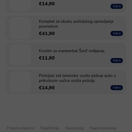
€14,90
Komplet za obuku policijskog upravljanja
prometom
€41,90
Kostim za maskenbal Šerif Indijanac
€11,90
Policijski set terensko vozilo pickup auto s
prikolicom vučna vozila policija
€14,90
S
o
Preporučujemo
Najjeftinije
Najskuplje
Najprodavanije