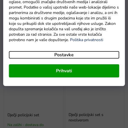
oglase, omogućili značajke društvenih medija i analizirali
promet. Podatke o vašoj upotrebi naše web-lokacije dijelimo s
partnerima za društvene medije, oglašavanje i analizu, a oni ih
mogu kombinirati s drugim podacima koje ste im pružili ili
koje su prikupili dok ste upotrebljavali njihove usluge. Zakon
dopušta spremanje kolačića na vaš uređaj ako je izričito
potreban za rad stranice. Za sve ostale vrste kolačića
Auto na akumulator Policija
Auto na akumulator SUV
potrebno nam je vaše dopuštenje.
Politika privatnosti
GT Sport
Policija crni
Na zalihi - dostava do
Na zalihi - dostava do
Postavke
6 dana.
6 dana.
Prihvati
Dječji policijski set s
Dječji policijski set
revolverom
Na zalihi - dostava do