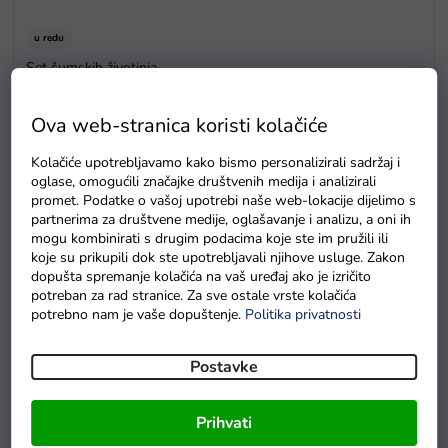
u redu
Set šumskih životinja
U roku od 7 radnih dana
Ova web-stranica koristi kolačiće
Kolačiće upotrebljavamo kako bismo personalizirali sadržaj i
oglase, omogućili značajke društvenih medija i analizirali
Detaljan opis proizvoda
promet. Podatke o vašoj upotrebi naše web-lokacije dijelimo s
partnerima za društvene medije, oglašavanje i analizu, a oni ih
Vojni prsluk s mecima i dodacima osvojit će srce svakog
mogu kombinirati s drugim podacima koje ste im pružili ili
malog heroja. Omogućit će vam igranje uloge u ovoj
koje su prikupili dok ste upotrebljavali njihove usluge. Zakon
dopušta spremanje kolačića na vaš uređaj ako je izričito
profesiji, kao i pripremu za vaš posao iz snova. Kostim će biti
potreban za rad stranice. Za sve ostale vrste kolačića
prikladan ne samo za zabavne igre kod kuće, već i za
potrebno nam je vaše dopuštenje.
Politika privatnosti
kostimirane zabave ili karnevalske balove.
Postavke
Ovaj set je za svakog pravog heroja, a dodaci su kvalitetno
izrađeni, što se vidi ne samo u kvaliteti već i u reprodukciji
Prihvati
stvarnih objekata. Vojni prsluk ima džep, izrađen je u crnoj