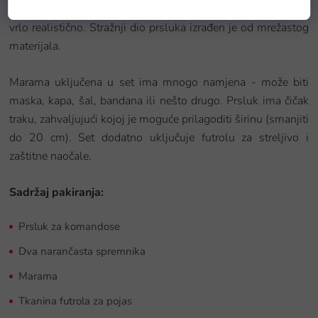
boji s plavim i narančastim elementima. Cijeli set izgleda
vrlo realistično. Stražnji dio prsluka izrađen je od mrežastog
materijala.
Marama uključena u set ima mnogo namjena - može biti
maska, kapa, šal, bandana ili nešto drugo. Prsluk ima čičak
traku, zahvaljujući kojoj je moguće prilagoditi širinu (smanjiti
do 20 cm). Set dodatno uključuje futrolu za streljivo i
zaštitne naočale.
Sadržaj pakiranja:
Prsluk za komandose
Dva narančasta spremnika
Marama
Tkanina futrola za pojas