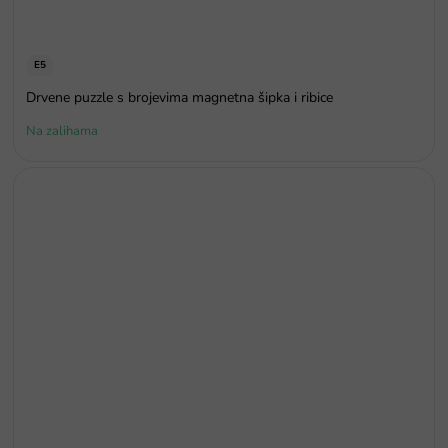
E5
Drvene puzzle s brojevima magnetna šipka i ribice
Na zalihama