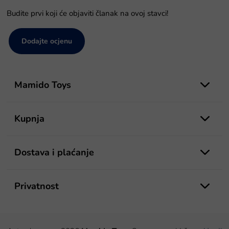
Budite prvi koji će objaviti članak na ovoj stavci!
Dodajte ocjenu
P
o
Mamido Toys
d
n
o
Kupnja
ž
j
e
Dostava i plaćanje
Privatnost