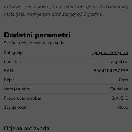
Prikazani set izrađen je od certificiranog visokokvalitetnog
materijala. Namijenjen djeci starijoj od 3 godine.
Dodatni parametri
Kategorija
:
Igrajmo se vojnika
Jamstvo
:
2 godine
EAN
:
5904204757188
Boja
:
Crna
Namijenjeno
:
Za dečke
Preporučeno doba
:
3, 4, 5, 6
Stanje robe
:
Novo
Ocjena proizvoda