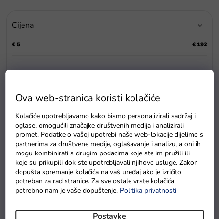
r
a
Cijena
n
j
€
5
€
192
e
p
r
o
i
Ova web-stranica koristi kolačiće
P
z
o
v
Kolačiće upotrebljavamo kako bismo personalizirali sadržaj i
p
o
oglase, omogućili značajke društvenih medija i analizirali
i
d
promet. Podatke o vašoj upotrebi naše web-lokacije dijelimo s
s
partnerima za društvene medije, oglašavanje i analizu, a oni ih
a
mogu kombinirati s drugim podacima koje ste im pružili ili
p
koje su prikupili dok ste upotrebljavali njihove usluge. Zakon
r
€19,90
€46,90
dopušta spremanje kolačića na vaš uređaj ako je izričito
–20 %
–10 %
o
Vrtić iznad krevetića sa
Hrací deka Nature&Love
potreban za rad stranice. Za sve ostale vrste kolačića
i
sovama
Savana
potrebno nam je vaše dopuštenje.
Politika privatnosti
z
Na zalihama
Na zalihama
v
Postavke