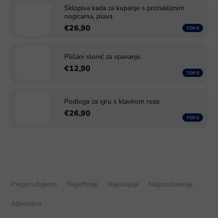
Sklopiva kada za kupanje s protukliznim
nogicama, plava
€26,90
Plišani slonić za spavanje
€12,90
Podloga za igru s klavirom roza
€26,90
S
o
Preporučujemo
Najjeftinije
Najskuplje
Najprodavanije
r
t
Abecedno
i