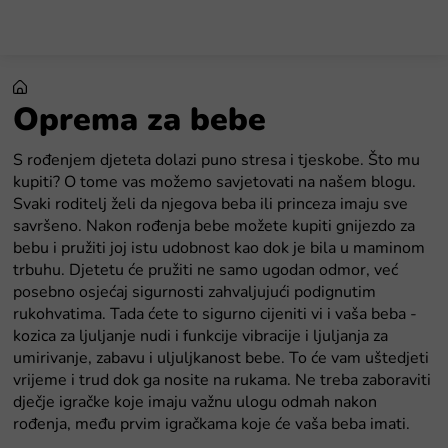
Preskoči
na
sadržaj
Oprema za bebe
S rođenjem djeteta dolazi puno stresa i tjeskobe. Što mu
kupiti? O tome vas možemo savjetovati na našem blogu.
Svaki roditelj želi da njegova beba ili princeza imaju sve
savršeno. Nakon rođenja bebe možete kupiti gnijezdo za
bebu i pružiti joj istu udobnost kao dok je bila u maminom
trbuhu. Djetetu će pružiti ne samo ugodan odmor, već
posebno osjećaj sigurnosti zahvaljujući podignutim
rukohvatima. Tada ćete to sigurno cijeniti vi i vaša beba -
kozica za ljuljanje nudi i funkcije vibracije i ljuljanja za
umirivanje, zabavu i uljuljkanost bebe. To će vam uštedjeti
vrijeme i trud dok ga nosite na rukama. Ne treba zaboraviti
dječje igračke koje imaju važnu ulogu odmah nakon
rođenja, među prvim igračkama koje će vaša beba imati.