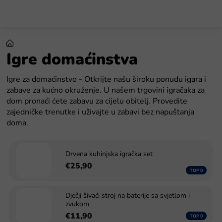
Preskoči
na
sadržaj
Igre domaćinstva
Igre za domaćinstvo - Otkrijte našu široku ponudu igara i
zabave za kućno okruženje. U našem trgovini igračaka za
dom pronaći ćete zabavu za cijelu obitelj. Provedite
zajedničke trenutke i uživajte u zabavi bez napuštanja
doma.
Drvena kuhinjska igračka set
€25,90
Dječji šivaći stroj na baterije sa svjetlom i
zvukom
€11,90