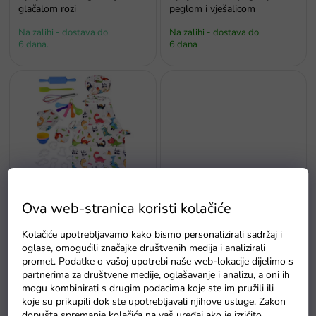
i
glačalom rozi
peglom i vješalicom
z
Na zalihi - dostava do
Na zalihi - dostava do
v
6 dana.
6 dana
o
d
a
Dječja perilica na baterije s
Dječja kuhinjska pregača s
vodom
opremom dino
Ova web-stranica koristi kolačiće
Na zalihi - dostava do
Kolačiće upotrebljavamo kako bismo personalizirali sadržaj i
Na zalihama
6 dana
oglase, omogućili značajke društvenih medija i analizirali
promet. Podatke o vašoj upotrebi naše web-lokacije dijelimo s
partnerima za društvene medije, oglašavanje i analizu, a oni ih
mogu kombinirati s drugim podacima koje ste im pružili ili
koje su prikupili dok ste upotrebljavali njihove usluge. Zakon
dopušta spremanje kolačića na vaš uređaj ako je izričito