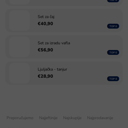
Set za čaj
€40,90
Set za izradu vafla
€56,90
Ljuljačka - tanjur
€28,90
S
o
Preporučujemo
Najjeftinije
Najskuplje
Najprodavanije
r