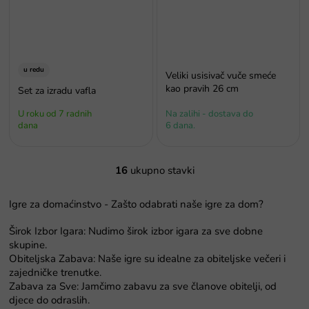
u redu
Veliki usisivač vuče smeće
kao pravih 26 cm
Set za izradu vafla
U roku od 7 radnih
Na zalihi - dostava do
dana
6 dana.
16
ukupno stavki
K
o
n
Igre za domaćinstvo - Zašto odabrati naše igre za dom?
t
r
Širok Izbor Igara: Nudimo širok izbor igara za sve dobne
o
skupine.
l
Obiteljska Zabava: Naše igre su idealne za obiteljske večeri i
e
zajedničke trenutke.
l
Zabava za Sve: Jamčimo zabavu za sve članove obitelji, od
i
djece do odraslih.
s