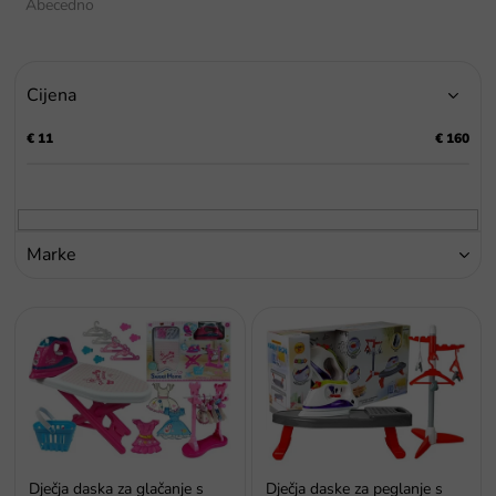
t
Abecedno
i
r
a
Cijena
n
j
€
11
€
160
e
p
r
o
i
Marke
z
v
P
o
o
d
p
a
i
s
p
r
o
Dječja daska za glačanje s
Dječja daske za peglanje s