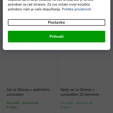
potreban za rad stranice. Za sve ostale vrste kolačića
potrebno nam je vaše dopuštenje.
Politika privatnosti
Dječji šivaći stroj na baterije
Pegla dječja sa zvučnim i
Postavke
bijeli
svjetlosnim efektima
Na zalihi - dostava do
Na zalihi - dostava do
Prihvati
6 dana
6 dana
Set za čišćenje s električnim
Dječji set za čišćenje s
usisivačem
usisavačem 23 elementa
Na zalihi - dostava do
Na zalihi - dostava do
6 dana
6 dana.