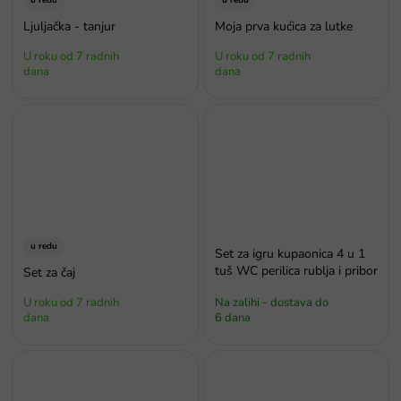
u redu
u redu
Ljuljačka - tanjur
Moja prva kućica za lutke
U roku od 7 radnih
U roku od 7 radnih
dana
dana
u redu
Set za igru ​​kupaonica 4 u 1
tuš WC perilica rublja i pribor
Set za čaj
U roku od 7 radnih
Na zalihi - dostava do
dana
6 dana