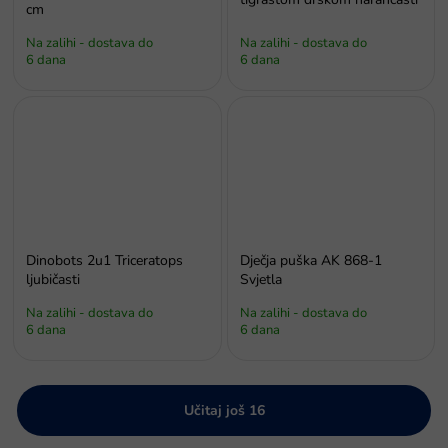
cm
Na zalihi - dostava do
Na zalihi - dostava do
6 dana
6 dana
Dinobots 2u1 Triceratops
Dječja puška AK 868-1
ljubičasti
Svjetla
Na zalihi - dostava do
Na zalihi - dostava do
6 dana
6 dana
Učitaj još 16
P