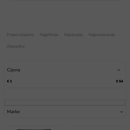
S
o
Preporučujemo
Najjeftinije
Najskuplje
Najprodavanije
r
t
Abecedno
i
r
a
Cijena
n
j
€
1
€
54
e
p
r
o
i
Marke
z
v
P
o