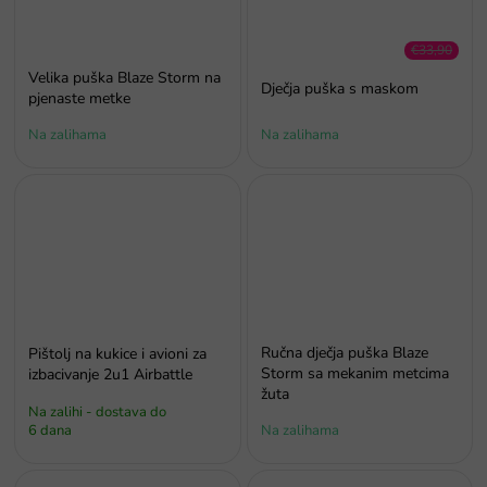
€33,90
–8 %
Velika puška Blaze Storm na
Dječja puška s maskom
pjenaste metke
Na zalihama
Na zalihama
Ručna dječja puška Blaze
Pištolj na kukice i avioni za
Storm sa mekanim metcima
izbacivanje 2u1 Airbattle
žuta
Na zalihi - dostava do
6 dana
Na zalihama