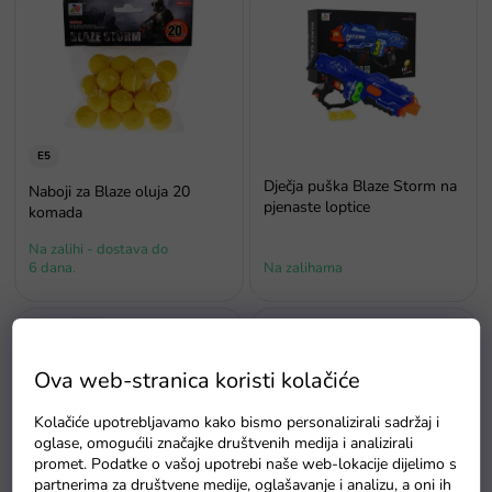
o
d
p
a
i
s
p
r
o
E5
i
Dječja puška Blaze Storm na
Naboji za Blaze oluja 20
z
pjenaste loptice
komada
v
Na zalihi - dostava do
o
6 dana.
Na zalihama
d
a
Ova web-stranica koristi kolačiće
Kolačiće upotrebljavamo kako bismo personalizirali sadržaj i
oglase, omogućili značajke društvenih medija i analizirali
promet. Podatke o vašoj upotrebi naše web-lokacije dijelimo s
partnerima za društvene medije, oglašavanje i analizu, a oni ih
Pjenasti meci Blaze Storm