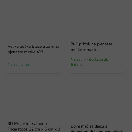
2u1 pištolj na pjenaste
Velika puška Blaze Storm za
metke + maska
pjenaste metke XXL
Na zalihi - dostava do
Na zalihama
6 dana
3D Projektor sat dino
Bojni mač za djecu s
Triceratops 22 cm x 5 cm x 3
tigrastom drškom narančasti