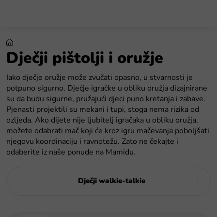
Preskoči
na
sadržaj
Dječji pištolji i oružje
Iako dječje oružje može zvučati opasno, u stvarnosti je
potpuno sigurno. Dječje igračke u obliku oružja dizajnirane
su da budu sigurne, pružajući djeci puno kretanja i zabave.
Pjenasti projektili su mekani i tupi, stoga nema rizika od
ozljeda. Ako dijete nije ljubitelj igračaka u obliku oružja,
možete odabrati mač koji će kroz igru mačevanja poboljšati
njegovu koordinaciju i ravnotežu. Zato ne čekajte i
odaberite iz naše ponude na Mamidu.
Dječji walkie-talkie