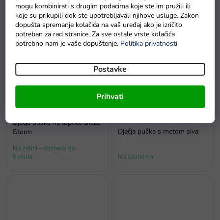
Dječja puška Blaze Storm
mogu kombinirati s drugim podacima koje ste im pružili ili
100 komada
koje su prikupili dok ste upotrebljavali njihove usluge. Zakon
Na zalihama
Na zalihama
dopušta spremanje kolačića na vaš uređaj ako je izričito
potreban za rad stranice. Za sve ostale vrste kolačića
potrebno nam je vaše dopuštenje.
Politika privatnosti
Postavke
Prihvati
€54,90
–65 %
Dječja puška na loptice Blaze
Dječja puška s metom siva
Storm
Na zalihi - dostava do
6 dana.
Na zalihama