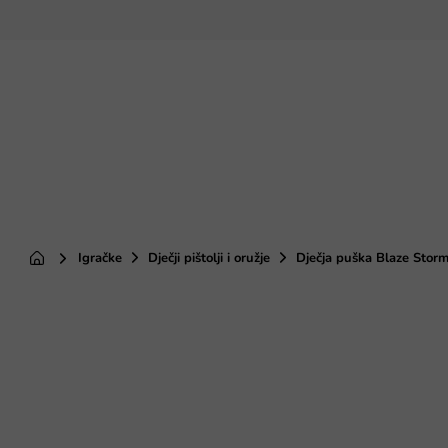
Preskoči
na
sadržaj
Igračke
Dječji pištolji i oružje
Dječja puška Blaze Stor
Početna