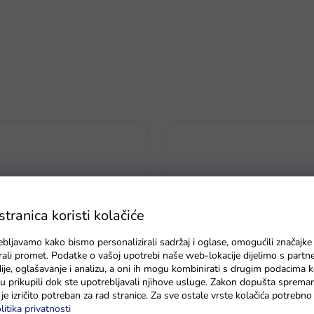
ranica koristi kolačiće
ebljavamo kako bismo personalizirali sadržaj i oglase, omogućili značajke
zirali promet. Podatke o vašoj upotrebi naše web-lokacije dijelimo s partn
je, oglašavanje i analizu, a oni ih mogu kombinirati s drugim podacima k
e su prikupili dok ste upotrebljavali njihove usluge. Zakon dopušta sprema
je izričito potreban za rad stranice. Za sve ostale vrste kolačića potrebn
Vodeni pištolj na baterije M4
ačeta za djecu žuta
litika privatnosti
domet 8-10m