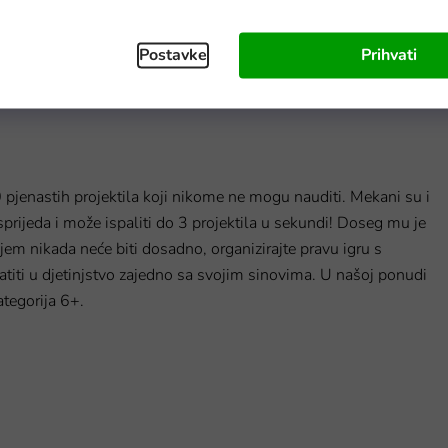
dostava do 6 dana
Na zalihi - dostava do 6 dana
Postavke
Prihvati
 pjenastih projektila koji nikome ne mogu nauditi. Mekani su i
sprijeda i može ispaliti do 3 projektila u sekundi! Doseg mu je
oljem nikada neće biti dosadno, organizirajte pravu igru s
ratiti u djetinjstvo zajedno sa svojim sinovima. U našoj ponudi
tegorija 6+.