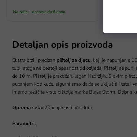
Na zalihi - dostava do 6 dana
Na zalihi - 
Detaljan opis proizvoda
Ekstra brzi i precizan
pištolj za djecu,
koji je napunjen s 10
tupi, stoga ne postoji opasnost od ozljeda. Pištolj se puni 
do 10 m. Pištolj je praktičan, lagan i izdržljiv. S ovim pišt
pucanjem kod kuće, sigurni smo da će se uključiti i tate i v
imamo različite vrste pištolja marke Blaze Storm. Dobna ka
Oprema seta:
20 x pjenasti projektili
Parametri: