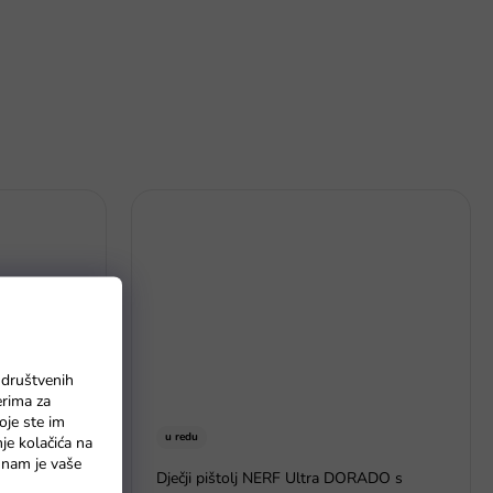
 društvenih
erima za
oje ste im
u redu
nje kolačića na
o nam je vaše
16 500ml
Dječji pištolj NERF Ultra DORADO s