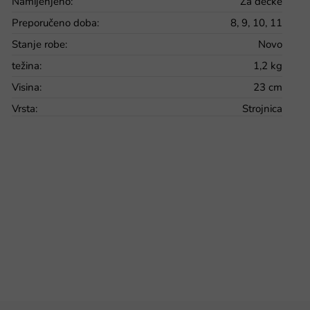
Namijenjeno
:
Za dečke
Preporučeno doba
:
8, 9, 10, 11
Stanje robe
:
Novo
težina
:
1,2 kg
Visina
:
23 cm
Vrsta
:
Strojnica