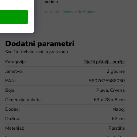
mecima
Na zalihi - dostava do 6 dana.
Dodatni parametri
Kategorija
:
Dječji pištolji i oružje
Jamstvo
:
2 godine
EAN
:
5907625586030
Boja
:
Plava, Crvena
Dimenzije paketa
:
63 x 28 x 8 cm
Dodaci
:
Naboj
Dužina
:
62 cm
Materijal
:
Plastika