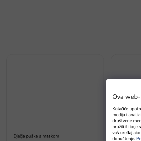
Ova web-st
Kolačiće upotr
medija i anali
društvene medi
pružili ili koj
vaš uređaj ako 
Dječja puška s maskom
Svjetleća M
dopuštenje.
Po