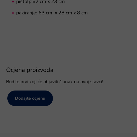
pištolj: 62 cm x 23 cm
pakiranje: 63 cm x 28 cm x 8 cm
Ocjena proizvoda
Budite prvi koji će objaviti članak na ovoj stavci!
Dodajte ocjenu
P