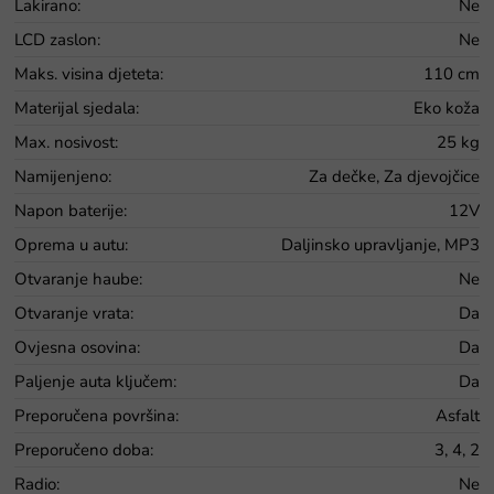
Lakirano
:
Ne
LCD zaslon
:
Ne
Maks. visina djeteta
:
110 cm
Materijal sjedala
:
Eko koža
Max. nosivost
:
25 kg
Namijenjeno
:
Za dečke, Za djevojčice
Napon baterije
:
12V
Oprema u autu
:
Daljinsko upravljanje, MP3
Otvaranje haube
:
Ne
Otvaranje vrata
:
Da
Ovjesna osovina
:
Da
Paljenje auta ključem
:
Da
Preporučena površina
:
Asfalt
Preporučeno doba
:
3, 4, 2
Radio
:
Ne