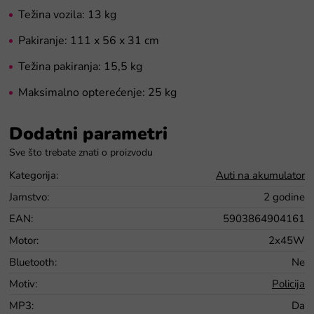
Težina vozila: 13 kg
Pakiranje: 111 x 56 x 31 cm
Težina pakiranja: 15,5 kg
Maksimalno opterećenje: 25 kg
Dodatni parametri
Kategorija
:
Auti na akumulator
Jamstvo
:
2 godine
EAN
:
5903864904161
Motor
:
2x45W
Bluetooth
:
Ne
Motiv
:
Policija
MP3
:
Da