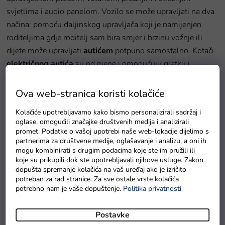
svjetlima i audio panelom. Vozilo se može upravljati na dva
načina: pomoću daljinskog upravljača koji je namijenjen
roditeljima gdje roditelj sam bira smjer i brzinu vožnje ili
dijete može upravljati
autićem
potpuno samostalno. Kotači
električnog autića
su od pjene i omogućuju glatku i
ugodnu vožnju.
Ova web-stranica koristi kolačiće
Specifikacije:
Kolačiće upotrebljavamo kako bismo personalizirali sadržaj i
oglase, omogućili značajke društvenih medija i analizirali
Motor:
2 x RS380-12V / 6000RPM
promet. Podatke o vašoj upotrebi naše web-lokacije dijelimo s
partnerima za društvene medije, oglašavanje i analizu, a oni ih
Baterija:
12V/4,5Ah
mogu kombinirati s drugim podacima koje ste im pružili ili
koje su prikupili dok ste upotrebljavali njihove usluge. Zakon
Daljinski upravljač: 2,4 GHz, 3 brzine, gumb za sigurno
dopušta spremanje kolačića na vaš uređaj ako je izričito
zaustavljanje
potreban za rad stranice. Za sve ostale vrste kolačića
potrebno nam je vaše dopuštenje.
Politika privatnosti
Kotači: EVA pjenasti kotači, 23 x 7,5 cm
Amortizeri: 2 x prednji
Postavke