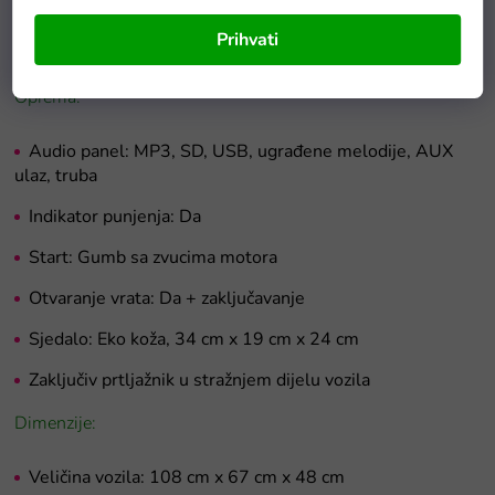
Polagani start
Prihvati
Svjetla: LED prednja i stražnja, policijska svjetla
Oprema:
Audio panel: MP3, SD, USB, ugrađene melodije, AUX
ulaz, truba
Indikator punjenja: Da
Start: Gumb sa zvucima motora
Otvaranje vrata: Da + zaključavanje
Sjedalo: Eko koža,
34 cm x 19 cm x 24 cm
Zaključiv prtljažnik u stražnjem dijelu vozila
Dimenzije:
Veličina vozila: 108 cm x 67 cm x 48 cm