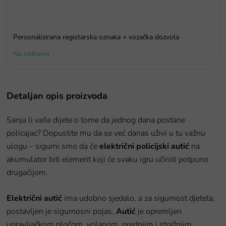
Personalizirana registarska oznaka + vozačka dozvola
Na zalihama
Detaljan opis proizvoda
Sanja li vaše dijete o tome da jednog dana postane
policajac? Dopustite mu da se već danas uživi u tu važnu
ulogu – sigurni smo da će
električni policijski autić
na
akumulator biti element koji će svaku igru učiniti potpuno
drugačijom.
Električni autić
ima udobno sjedalo, a za sigurnost djeteta,
postavljen je sigurnosni pojas.
Autić
je opremljen
upravljačkom pločom, volanom, prednjim i stražnjim