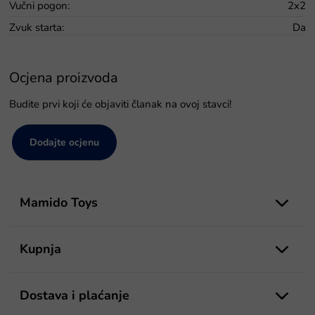
Vučni pogon
:
2x2
Zvuk starta
:
Da
Ocjena proizvoda
Budite prvi koji će objaviti članak na ovoj stavci!
Dodajte ocjenu
P
o
Mamido Toys
d
n
o
Kupnja
ž
j
e
Dostava i plaćanje