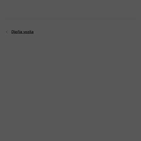
Preskoči
na
sadržaj
Dječja vozila