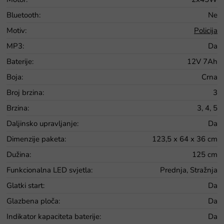
Bluetooth
:
Ne
Motiv
:
Policija
MP3
:
Da
Baterije
:
12V 7Ah
Boja
:
Crna
Broj brzina
:
3
Brzina
:
3, 4, 5
Daljinsko upravljanje
:
Da
Dimenzije paketa
:
123,5 x 64 x 36 cm
Dužina
:
125 cm
Funkcionalna LED svjetla
:
Prednja, Stražnja
Glatki start
:
Da
Glazbena ploča
:
Da
Indikator kapaciteta baterije
:
Da