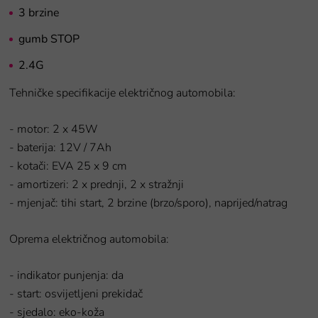
3 brzine
gumb STOP
2.4G
Tehničke specifikacije električnog automobila:
- motor: 2 x 45W
- baterija: 12V / 7Ah
- kotači: EVA 25 x 9 cm
- amortizeri: 2 x prednji, 2 x stražnji
- mjenjač: tihi start, 2 brzine (brzo/sporo), naprijed/natrag
Oprema električnog automobila:
- indikator punjenja: da
- start: osvijetljeni prekidač
- sjedalo: eko-koža