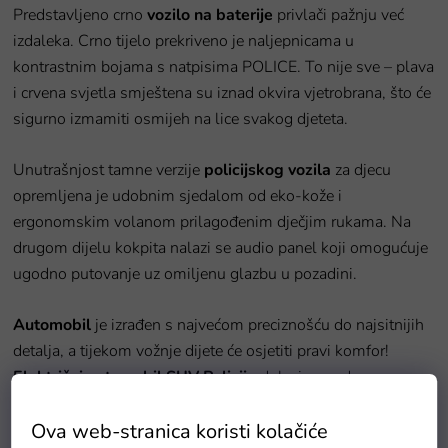
Predstavljeno crno
vozilo na baterije
privlači pažnju već
izdaleka. Crno tijelo prekriveno je naljepnicama u
kontrastnim bojama s natpisima POLICE. To nije sve – plava
i crvena svjetla smještena su iznad okvira vjetrobrana, što će
sigurno izmamiti osmijeh na lice svakog djeteta.
Unutrašnjost tamne verzije
policijskog vozila
za djecu
opremljena je udobnim sjedalom od eko-kože i
ergonomskim volanom prilagođenim dječjim rukama. Na
drugom dijelu kokpita nalazi se audio panel koji omogućuje
ugodno putovanje uz omiljenu glazbu u pozadini.
Automobil
je izrađen s najvećom preciznošću do najsitnijih
detalja, a tijekom vožnje dijete će osjetiti pravi komfor!
Električni automobil SUV Policija
dolazi u modernom
dizajnu.
Velika prednost
električnog automobila
je tihi start
Ova web-stranica koristi kolačiće
koji omogućuje nježno pokretanje, kao i prekidač brzine za