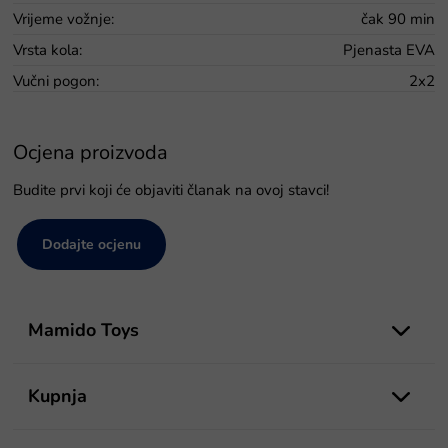
Vrijeme vožnje
:
čak 90 min
Vrsta kola
:
Pjenasta EVA
Vučni pogon
:
2x2
Ocjena proizvoda
Budite prvi koji će objaviti članak na ovoj stavci!
Dodajte ocjenu
P
o
Mamido Toys
d
n
o
Kupnja
ž
j