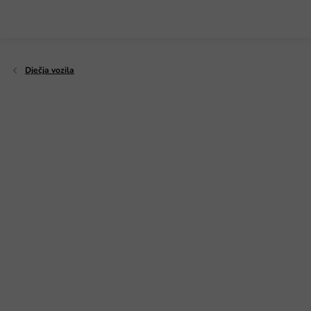
Preskoči
na
sadržaj
Dječja vozila