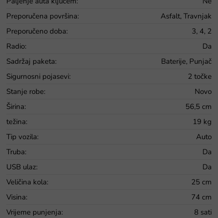
Paljenje auta ključem
:
Ne
Preporučena površina
:
Asfalt, Travnjak
Preporučeno doba
:
3, 4, 2
Radio
:
Da
Sadržaj paketa
:
Baterije, Punjač
Sigurnosni pojasevi
:
2 točke
Stanje robe
:
Novo
Širina
:
56,5 cm
težina
:
19 kg
Tip vozila
:
Auto
Truba
:
Da
USB ulaz
:
Da
Veličina kola
:
25 cm
Visina
:
74 cm
Vrijeme punjenja
:
8 sati