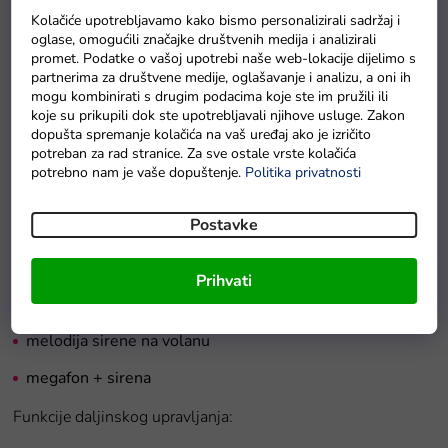
brzu i sporu vožnju.
Kolačiće upotrebljavamo kako bismo personalizirali sadržaj i
oglase, omogućili značajke društvenih medija i analizirali
Svjetlosni efekti:
promet. Podatke o vašoj upotrebi naše web-lokacije dijelimo s
partnerima za društvene medije, oglašavanje i analizu, a oni ih
mogu kombinirati s drugim podacima koje ste im pružili ili
prednja LED svjetla
koje su prikupili dok ste upotrebljavali njihove usluge. Zakon
dopušta spremanje kolačića na vaš uređaj ako je izričito
stražnja LED svjetla
potreban za rad stranice. Za sve ostale vrste kolačića
potrebno nam je vaše dopuštenje.
Politika privatnosti
policijska svjetla koja blinkaju
Zvučni efekti:
Postavke
FM radio
Prihvati
USB, AUX, SD, MP3
melodija sirene na volanu
megafon + sirena
Funkcije daljinskog upravljanja: