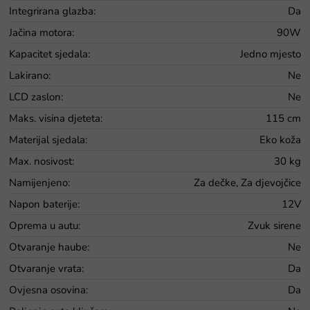
Integrirana glazba
:
Da
Jačina motora
:
90W
Kapacitet sjedala
:
Jedno mjesto
Lakirano
:
Ne
LCD zaslon
:
Ne
Maks. visina djeteta
:
115 cm
Materijal sjedala
:
Eko koža
Max. nosivost
:
30 kg
Namijenjeno
:
Za dečke, Za djevojčice
Napon baterije
:
12V
Oprema u autu
:
Zvuk sirene
Otvaranje haube
:
Ne
Otvaranje vrata
:
Da
Ovjesna osovina
:
Da