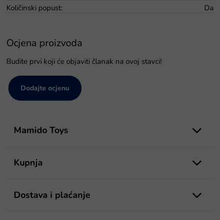
Količinski popust
:
Da
Ocjena proizvoda
Budite prvi koji će objaviti članak na ovoj stavci!
Dodajte ocjenu
P
o
Mamido Toys
d
n
o
Kupnja
ž
j
e
Dostava i plaćanje