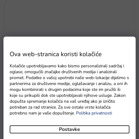
Ova web-stranica koristi kolačiće
Kolačiće upotrebljavamo kako bismo personalizirali sadržaj i
oglase, omogućili značajke društvenih medija i analizirali
promet. Podatke o vašoj upotrebi naše web-lokacije dijelimo s
partnerima za društvene medije, oglašavanje i analizu, a oni ih
mogu kombinirati s drugim podacima koje ste im pružili ili
koje su prikupili dok ste upotrebljavali njihove usluge. Zakon
Folija balon broj 1 duga 85 cm
dopušta spremanje kolačića na vaš uređaj ako je izričito
potreban za rad stranice. Za sve ostale vrste kolačića
Na zalihama
potrebno nam je vaše dopuštenje.
Politika privatnosti
Postavke
Detaljan opis proizvoda