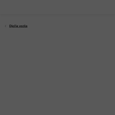
Preskoči
na
sadržaj
Dječja vozila