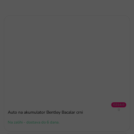
€214,9
0
Auto na akumulator Bentley Bacalar crni
–7 %
Na zalihi - dostava do 6 dana.