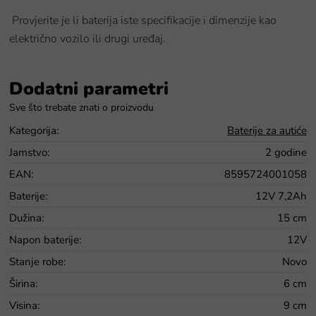
Provjerite je li baterija iste specifikacije i dimenzije kao
električno vozilo ili drugi uređaj.
Dodatni parametri
Kategorija
:
Baterije za autiće
Jamstvo
:
2 godine
EAN
:
8595724001058
Baterije
:
12V 7,2Ah
Dužina
:
15 cm
Napon baterije
:
12V
Stanje robe
:
Novo
Širina
:
6 cm
Visina
:
9 cm