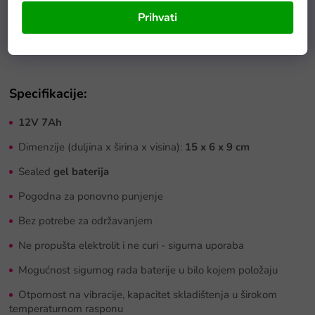
Prihvati
Specifikacije:
12V 7Ah
Dimenzije (duljina x širina x visina):
15 x 6 x 9 cm
Sealed
gel baterija
Pogodna za ponovno punjenje
Bez potrebe za održavanjem
Ne propušta elektrolit i ne curi - sigurna uporaba
Mogućnost sigurnog rada baterije u bilo kojem položaju
Otpornost na vibracije, kapacitet skladištenja u širokom
temperaturnom rasponu