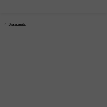
Preskoči
na
sadržaj
Dječja vozila