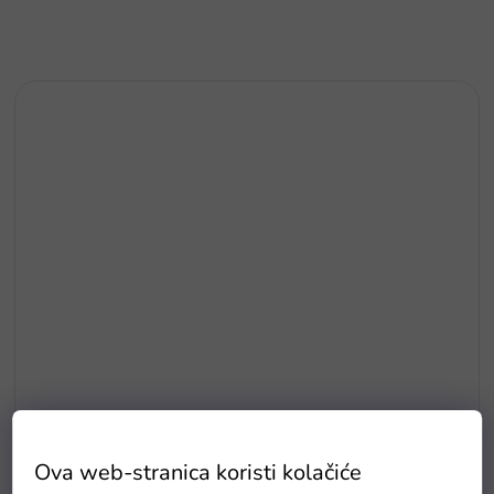
E5
Drvene puzzle s brojevima magnetna šipka i ribice
Ova web-stranica koristi kolačiće