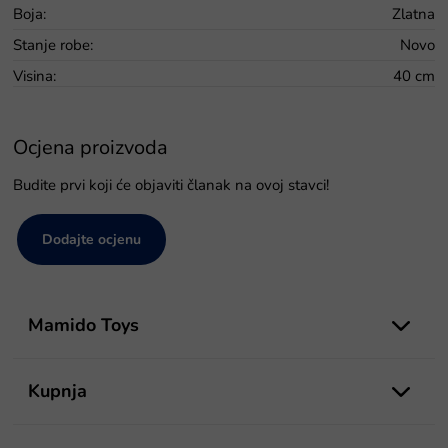
Boja
:
Zlatna
Stanje robe
:
Novo
Visina
:
40 cm
Ocjena proizvoda
Budite prvi koji će objaviti članak na ovoj stavci!
Dodajte ocjenu
P
o
Mamido Toys
d
n
o
Kupnja
ž
j