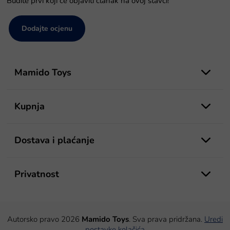
Budite prvi koji će objaviti članak na ovoj stavci!
Dodajte ocjenu
P
o
Mamido Toys
d
n
o
Kupnja
ž
j
e
Dostava i plaćanje
Privatnost
Autorsko pravo 2026
Mamido Toys
. Sva prava pridržana.
Uredi
postavke kolačića