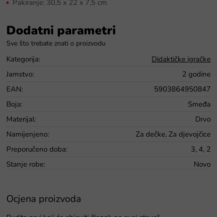
Pakiranje: 30,5 x 22 x 7,5 cm
Dodatni parametri
Kategorija
:
Didaktičke igračke
Jamstvo
:
2 godine
EAN
:
5903864950847
Boja
:
Smeđa
Materijal
:
Drvo
Namijenjeno
:
Za dečke, Za djevojčice
Preporučeno doba
:
3, 4, 2
Stanje robe
:
Novo
Ocjena proizvoda