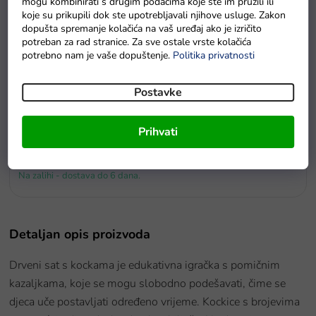
mogu kombinirati s drugim podacima koje ste im pružili ili
koje su prikupili dok ste upotrebljavali njihove usluge. Zakon
dopušta spremanje kolačića na vaš uređaj ako je izričito
potreban za rad stranice. Za sve ostale vrste kolačića
potrebno nam je vaše dopuštenje.
Politika privatnosti
Postavke
Prihvati
u redu
Autić kiper za najmlađe
Na zalihi - dostava do 6 dana.
Detaljan opis proizvoda
Drveni sat s kockama je edukativna igračka s pomičnim
kazaljkama, koje se mogu slobodno podešavati, čime se
djeca uče postavljati određeno vrijeme. Kockice s brojevima