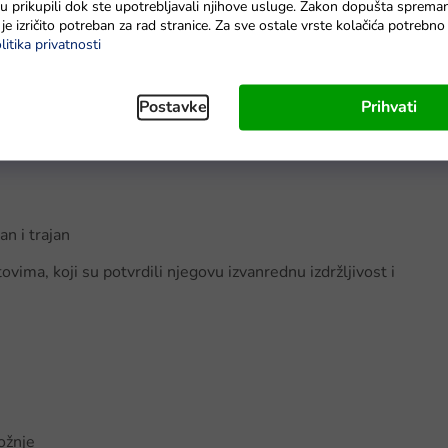
e su prikupili dok ste upotrebljavali njihove usluge. Zakon dopušta sprema
inata s jezgrom od poliesterske mreže i
PVC-a
, koji pruža
je izričito potreban za rad stranice. Za sve ostale vrste kolačića potrebn
oja osigurava stabilnost na vodi.
litika privatnosti
ecijalni ruksak koji je dio seta.
Postavke
Prihvati
an i trajan
ima, koji su potvrdili njegovu izvanrednu izdržljivost i
vožnje