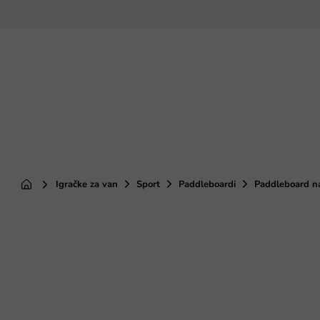
Preskoči
na
sadržaj
Igračke za van
Sport
Paddleboardi
Paddleboard n
Početna