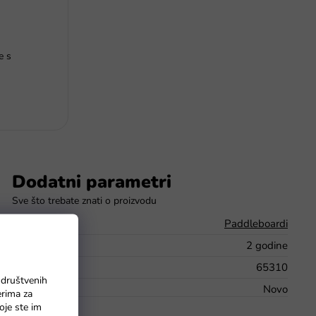
e s
Dodatni parametri
Kategorija
:
Paddleboardi
Jamstvo
:
2 godine
EAN
:
65310
 društvenih
Stanje robe
:
Novo
erima za
oje ste im