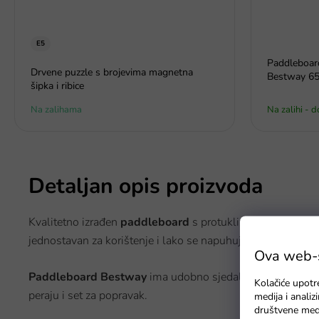
E5
Paddleboar
Drvene puzzle s brojevima magnetna
Bestway 65
šipka i ribice
Na zalihama
Na zalihi - 
Detaljan opis proizvoda
Kvalitetno izrađen
paddleboard
s protukliznom površinom
jednostavan za korištenje i lako se napuhuje ručnom pu
Ova web-st
Paddleboard Bestway
ima udobno sjedalo s naslonom. Se
Kolačiće upotr
peraju i set za popravak.
medija i anali
društvene medi