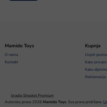
P
o
d
n
o
Mamido Toys
Kupnja
ž
O nama
Uvjeti poslo
j
e
Kontakt
Kako provjer
Kako dijelim
Reklamacija
Izradio Shoptet Premium
Autorsko pravo 2026
Mamido Toys
. Sva prava pridržana.
Ur