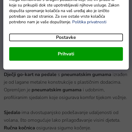
koje su prikupili dok ste upotrebljavali njihove usluge. Zakon
dopušta spremanje kolačića na vaš uređaj ako je izričito
potreban za rad stranice. Za sve ostale vrste kolačića
potrebno nam je vaše dopuštenje.
Politika privatnosti
Go-kart na pedale A-15 crveni
Postavke
Na zalihi - dostava do 6 dana.
Prihvati
Detaljan opis proizvoda
Dječji go-kart na pedale
s
pneumatskim gumama
izrađen
je od lagane metalne konstrukcije s plastičnim dodacima.
Opremljen je
pneumatskim gumama
i udobnim,
profiliranim sjedalom koje osigurava komfor tijekom vožnje.
Sjedalo
ima dvostupanjsko podešavanje udaljenosti od
volana, što omogućuje lako prilagođavanje visini djeteta.
Ručna kočnica
osigurava sigurno kočenje.