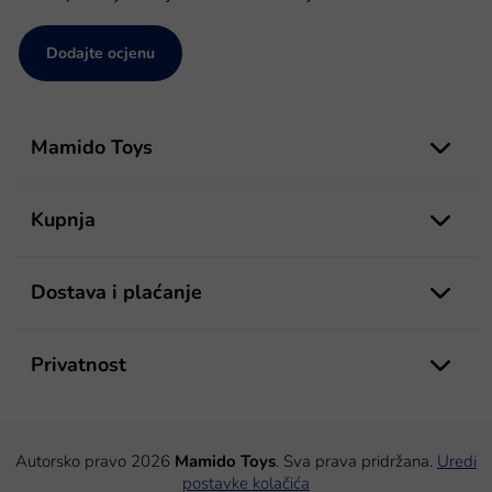
Dodajte ocjenu
P
o
Mamido Toys
d
n
o
Kupnja
ž
j
e
Dostava i plaćanje
Privatnost
Autorsko pravo 2026
Mamido Toys
. Sva prava pridržana.
Uredi
postavke kolačića