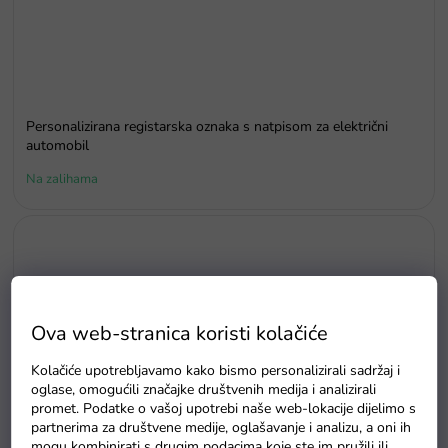
Personalizirana registarska oznaka s natpisom za električni
automobil
Na zalihama
Ova web-stranica koristi kolačiće
Kolačiće upotrebljavamo kako bismo personalizirali sadržaj i
oglase, omogućili značajke društvenih medija i analizirali
promet. Podatke o vašoj upotrebi naše web-lokacije dijelimo s
partnerima za društvene medije, oglašavanje i analizu, a oni ih
mogu kombinirati s drugim podacima koje ste im pružili ili