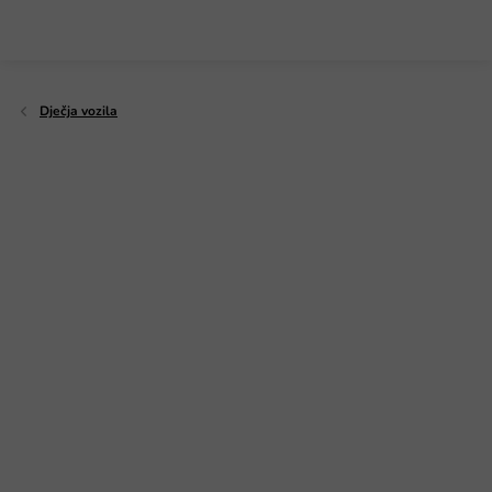
Preskoči
na
sadržaj
Dječja vozila