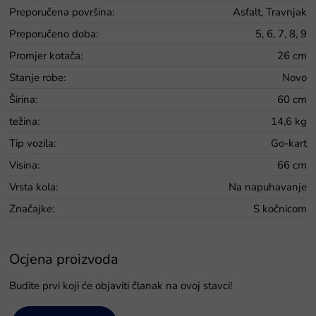
Preporučena površina
:
Asfalt, Travnjak
Preporučeno doba
:
5, 6, 7, 8, 9
Promjer kotača
:
26 cm
Stanje robe
:
Novo
Širina
:
60 cm
težina
:
14,6 kg
Tip vozila
:
Go-kart
Visina
:
66 cm
Vrsta kola
:
Na napuhavanje
Značajke
:
S kočnicom
Ocjena proizvoda
Budite prvi koji će objaviti članak na ovoj stavci!