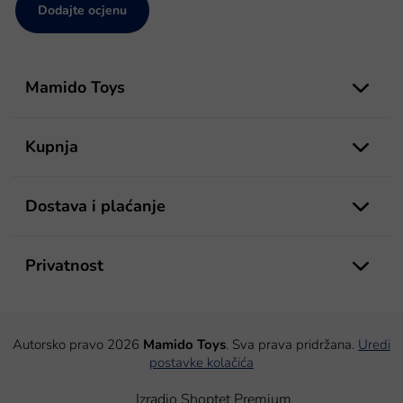
Dodajte ocjenu
P
o
Mamido Toys
d
n
o
Kupnja
ž
j
e
Dostava i plaćanje
Privatnost
Autorsko pravo 2026
Mamido Toys
. Sva prava pridržana.
Uredi
postavke kolačića
Izradio Shoptet Premium