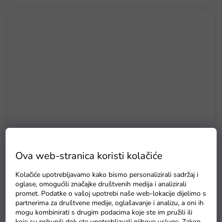
Ova web-stranica koristi kolačiće
Dječji pedalu go-kart s napuhanim točkovima A-15 crna
Kolačiće upotrebljavamo kako bismo personalizirali sadržaj i
oglase, omogućili značajke društvenih medija i analizirali
Na zalihi - dostava do 6 dana
promet. Podatke o vašoj upotrebi naše web-lokacije dijelimo s
partnerima za društvene medije, oglašavanje i analizu, a oni ih
mogu kombinirati s drugim podacima koje ste im pružili ili
koje su prikupili dok ste upotrebljavali njihove usluge. Zakon