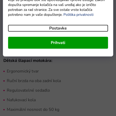
Detaljan opis proizvoda
dopušta spremanje kolačića na vaš uređaj ako je izričito
potreban za rad stranice. Za sve ostale vrste kolačića
Představujeme
závodní šlapací motokáru
v moderním
potrebno nam je vaše dopuštenje.
Politika privatnosti
designu. Její kvalitní zpracování zaručuje výdrž i několik
sezón, bude společníkem při všech procházkách. Má masivní
Postavke
kola a ergonomicky tvarované sedadlo s opěrkou.
Gumová
kola
šlapací motokáry se přizpůsobí různým typům povrchů
Prihvati
a o bezpečnost se postará ruční brzda.
Dětská šlapací motokára:
Ergonomický tvar
Ruční brzda na oba zadní kola
Regulovatelné sedadlo
Nafukovací kola
Maximální nosnost do 50 kg