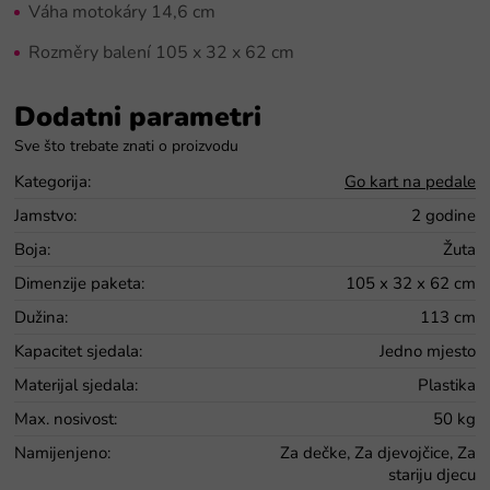
Váha motokáry 14,6 cm
Rozměry balení 105 x 32 x 62 cm
Dodatni parametri
Kategorija
:
Go kart na pedale
Jamstvo
:
2 godine
Boja
:
Žuta
Dimenzije paketa
:
105 x 32 x 62 cm
Dužina
:
113 cm
Kapacitet sjedala
:
Jedno mjesto
Materijal sjedala
:
Plastika
Max. nosivost
:
50 kg
Namijenjeno
:
Za dečke, Za djevojčice, Za
stariju djecu