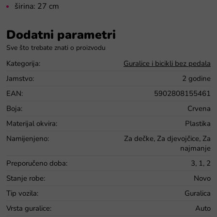
širina: 27 cm
Dodatni parametri
Kategorija
:
Guralice i bicikli bez pedala
Jamstvo
:
2 godine
EAN
:
5902808155461
Boja
:
Crvena
Materijal okvira
:
Plastika
Namijenjeno
:
Za dečke, Za djevojčice, Za
najmanje
Preporučeno doba
:
3, 1, 2
Stanje robe
:
Novo
Tip vozila
:
Guralica
Vrsta guralice
:
Auto