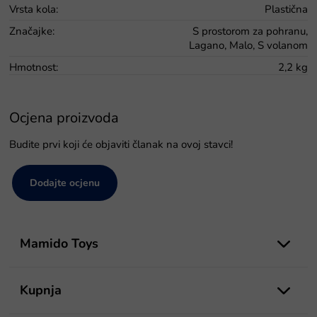
Vrsta kola
:
Plastična
Značajke
:
S prostorom za pohranu,
Lagano, Malo, S volanom
Hmotnost
:
2,2 kg
Ocjena proizvoda
Budite prvi koji će objaviti članak na ovoj stavci!
Dodajte ocjenu
P
o
Mamido Toys
d
n
o
Kupnja
ž