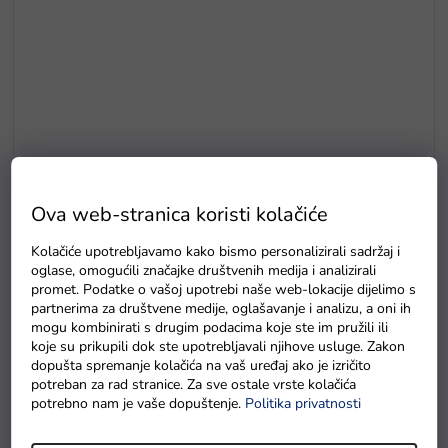
Ova web-stranica koristi kolačiće
Kolačiće upotrebljavamo kako bismo personalizirali sadržaj i
oglase, omogućili značajke društvenih medija i analizirali
Mašna za auto na akumulator za djecu srebrna sjajna širina 3
promet. Podatke o vašoj upotrebi naše web-lokacije dijelimo s
cm
partnerima za društvene medije, oglašavanje i analizu, a oni ih
mogu kombinirati s drugim podacima koje ste im pružili ili
Na zalihama
koje su prikupili dok ste upotrebljavali njihove usluge. Zakon
dopušta spremanje kolačića na vaš uređaj ako je izričito
potreban za rad stranice. Za sve ostale vrste kolačića
potrebno nam je vaše dopuštenje.
Politika privatnosti
Detaljan opis proizvoda