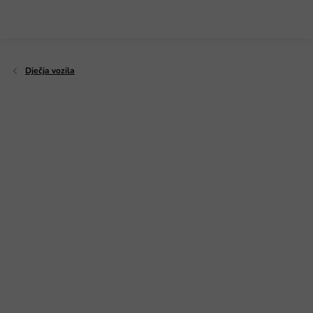
Preskoči
na
sadržaj
Dječja vozila