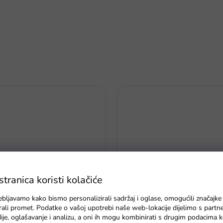
ranica koristi kolačiće
ebljavamo kako bismo personalizirali sadržaj i oglase, omogućili značajke
a s kodom EXTRA30
zirali promet. Podatke o vašoj upotrebi naše web-lokacije dijelimo s partn
Prekidač brzine 4x4 / 2x2
n broj 2 zlatni 40 cm
je, oglašavanje i analizu, a oni ih mogu kombinirati s drugim podacima k