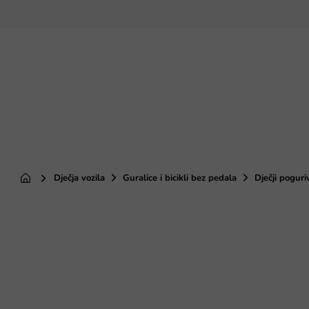
Preskoči
na
sadržaj
Dječja vozila
Guralice i bicikli bez pedala
Dječji pogur
Početna