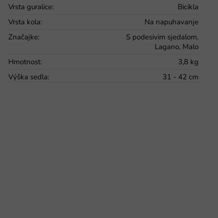
Vrsta guralice
:
Bicikla
Vrsta kola
:
Na napuhavanje
Značajke
:
S podesivim sjedalom,
Lagano, Malo
Hmotnost
:
3,8 kg
Výška sedla
:
31 - 42 cm