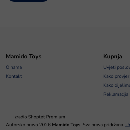
P
o
d
n
o
Mamido Toys
Kupnja
ž
O nama
Uvjeti poslo
j
e
Kontakt
Kako provjer
Kako dijelim
Reklamacija
Izradio Shoptet Premium
Autorsko pravo 2026
Mamido Toys
. Sva prava pridržana.
Ur