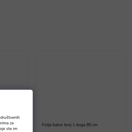
 društvenih
erima za
Folija balon broj 1 duga 85 cm
oje ste im