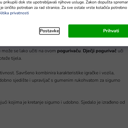
e su prikupili dok ste upotrebljavali njihove usluge. Zakon dopušta sprema
Na zalihama
je izričito potreban za rad stranice. Za sve ostale vrste kolačića potrebn
litika privatnosti
Postavke
Prihvati
lu može se lako učiti na ovom
pogurivaču
.
Dječji pogurivač
uči
teže tijela.
tivnost. Savršeno kombinira karakteristike igračke i vozila,
udobno sjedište i upravljač s gumenim rukohvatom za sigurno
ući kojima je kretanje sigurno i udobno. Sjedalo je izrađeno od