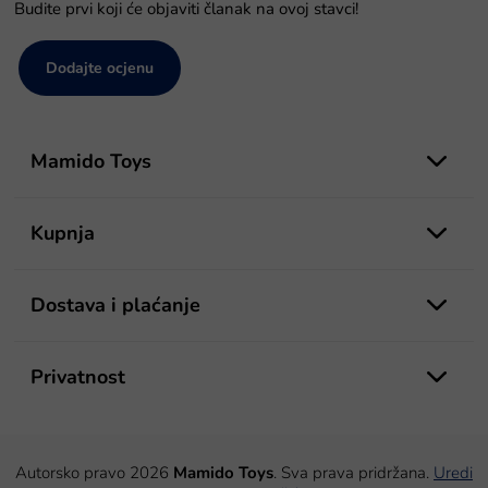
Budite prvi koji će objaviti članak na ovoj stavci!
Dodajte ocjenu
P
o
Mamido Toys
d
n
o
Kupnja
ž
j
e
Dostava i plaćanje
Privatnost
Autorsko pravo 2026
Mamido Toys
. Sva prava pridržana.
Uredi