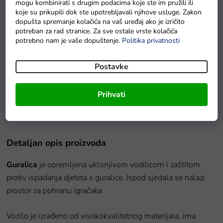
mogu kombinirati s drugim podacima koje ste im pružili ili
koje su prikupili dok ste upotrebljavali njihove usluge. Zakon
dopušta spremanje kolačića na vaš uređaj ako je izričito
potreban za rad stranice. Za sve ostale vrste kolačića
potrebno nam je vaše dopuštenje.
Politika privatnosti
Postavke
-30% popusta s kodom EXTRA30
Folija balon broj 1 zlatni 86 cm
Prihvati
Na zalihama
Detaljan opis proizvoda
Guralica
je opremljena uklonjivom vodilicom i zaštitom
protiv ispadanja djeteta s guralice.
Ispod sjedala se nalazi
prostor za pohranu igračaka
Vozilo je izrađeno od visokokvalitetnog materijala,
ima