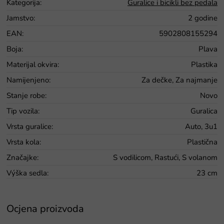
Kategorija
:
Guralice i bicikli bez pedala
Jamstvo
:
2 godine
EAN
:
5902808155294
Boja
:
Plava
Materijal okvira
:
Plastika
Namijenjeno
:
Za dečke, Za najmanje
Stanje robe
:
Novo
Tip vozila
:
Guralica
Vrsta guralice
:
Auto, 3u1
Vrsta kola
:
Plastična
Značajke
:
S vodilicom, Rastući, S volanom
Výška sedla
:
23 cm
Ocjena proizvoda