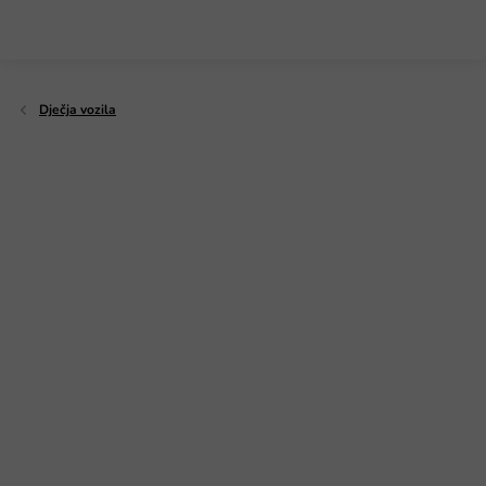
Preskoči
na
sadržaj
Dječja vozila