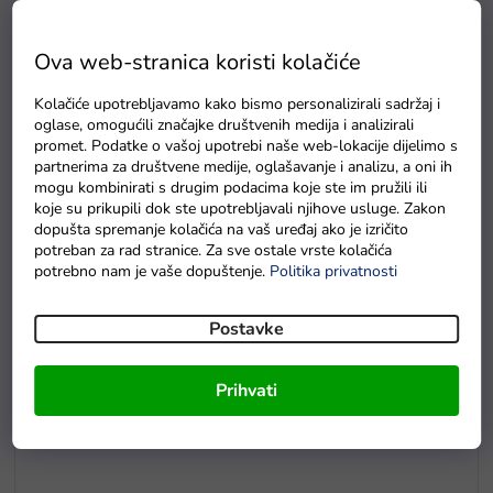
Ova web-stranica koristi kolačiće
E5
Kolačiće upotrebljavamo kako bismo personalizirali sadržaj i
oglase, omogućili značajke društvenih medija i analizirali
Drvene puzzle s brojevima magnetna šipka i ribice
promet. Podatke o vašoj upotrebi naše web-lokacije dijelimo s
partnerima za društvene medije, oglašavanje i analizu, a oni ih
Na zalihama
mogu kombinirati s drugim podacima koje ste im pružili ili
koje su prikupili dok ste upotrebljavali njihove usluge. Zakon
dopušta spremanje kolačića na vaš uređaj ako je izričito
potreban za rad stranice. Za sve ostale vrste kolačića
potrebno nam je vaše dopuštenje.
Politika privatnosti
Postavke
Prihvati