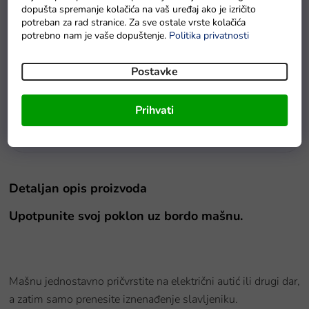
dopušta spremanje kolačića na vaš uređaj ako je izričito
potreban za rad stranice. Za sve ostale vrste kolačića
potrebno nam je vaše dopuštenje.
Politika privatnosti
Postavke
Quad na akumulator Power 4x4 crni
Prihvati
Na zalihi - dostava do 6 dana.
Detaljan opis proizvoda
Upotpunite svoj poklon uz bordo mašnu.
Mašnu jednostavno pričvrstite na električni autić ili drugi dar,
a zatim samo prenesite iznenađenje slavljeniku.