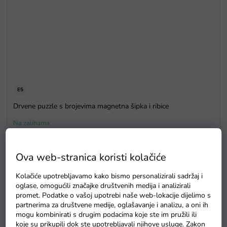
E5
Drvene puzzle s brojevima magnetna šipka i ribice
Na zalihama
Ova web-stranica koristi kolačiće
Kolačiće upotrebljavamo kako bismo personalizirali sadržaj i
oglase, omogućili značajke društvenih medija i analizirali
promet. Podatke o vašoj upotrebi naše web-lokacije dijelimo s
partnerima za društvene medije, oglašavanje i analizu, a oni ih
mogu kombinirati s drugim podacima koje ste im pružili ili
koje su prikupili dok ste upotrebljavali njihove usluge. Zakon