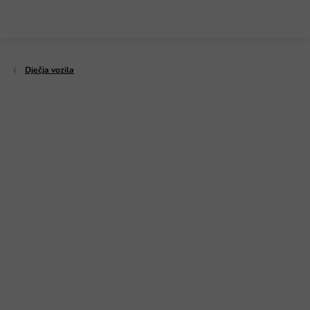
Preskoči
na
sadržaj
Dječja vozila