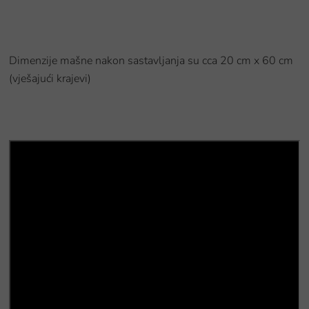
Dimenzije mašne nakon sastavljanja su cca 20 cm x 60 cm
(vješajući krajevi)