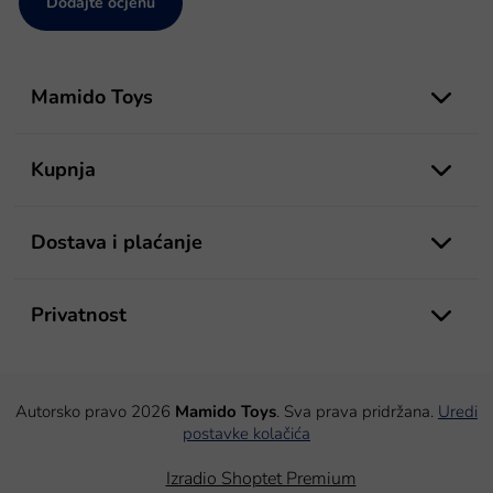
Dodajte ocjenu
P
o
Mamido Toys
d
n
o
Kupnja
ž
j
e
Dostava i plaćanje
Privatnost
Autorsko pravo 2026
Mamido Toys
. Sva prava pridržana.
Uredi
postavke kolačića
Izradio Shoptet Premium