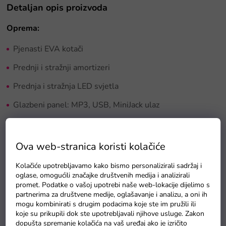
Detaljan opis proizvoda
Oprema:
Pjenasti EVA kotači
Prednji i stražnji amortizeri
Prednja i stražnja LED svjetla
Glazbeni panel: MP3, USB, MiniJack ulaz
Tipke sa zvukovima na volanu
Otvaranje vrata
Ova web-stranica koristi kolačiće
Sjedalo od mekane eko kože
Kolačiće upotrebljavamo kako bismo personalizirali sadržaj i
oglase, omogućili značajke društvenih medija i analizirali
Tehnički parametri:
promet. Podatke o vašoj upotrebi naše web-lokacije dijelimo s
partnerima za društvene medije, oglašavanje i analizu, a oni ih
Snaga 2x35W
mogu kombinirati s drugim podacima koje ste im pružili ili
koje su prikupili dok ste upotrebljavali njihove usluge. Zakon
Baterija 12V 7Ah
dopušta spremanje kolačića na vaš uređaj ako je izričito