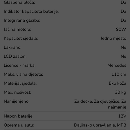
Glazbena ploča
:
Da
Indikator kapaciteta baterije
:
Da
Integrirana glazba
:
Da
Jačina motora
:
90W
Kapacitet sjedala
:
Jedno mjesto
Lakirano
:
Ne
LCD zaslon
:
Ne
Licence - marka
:
Mercedes
Maks. visina djeteta
:
110 cm
Materijal sjedala
:
Eko koža
Max. nosivost
:
30 kg
Namijenjeno
:
Za dečke, Za djevojčice, Za
najmanje
Napon baterije
:
12V
Oprema u autu
:
Daljinsko upravljanje, MP3