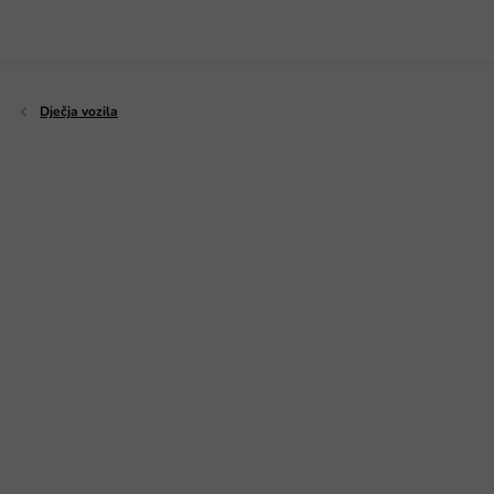
Preskoči
na
sadržaj
Dječja vozila