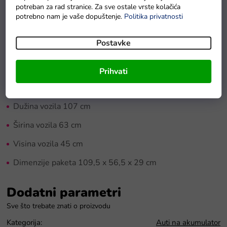
potreban za rad stranice. Za sve ostale vrste kolačića
3 brzine na daljinskom upravljaču
potrebno nam je vaše dopuštenje.
Politika privatnosti
Težina vozila 13,5 kg
Postavke
Maksimalna nosivost 30 kg
Dimenzije:
Prihvati
Kotači 21x7 cm
Dužina vozila 107 cm
Širina vozila 63 cm
Visina vozila 45 cm
Dimenzije paketa 109,5 x 56,5 x 29 cm
Dodatni parametri
Kategorija
:
Auti na akumulator