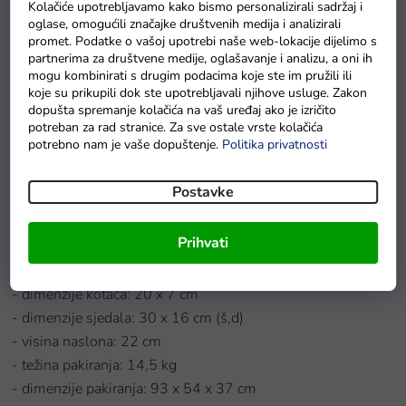
Kolačiće upotrebljavamo kako bismo personalizirali sadržaj i
- punjač: 12V/1000mA
oglase, omogućili značajke društvenih medija i analizirali
- baterije za daljinski upravljač: 2 x AAA (nisu uključene)
promet. Podatke o vašoj upotrebi naše web-lokacije dijelimo s
- visina praga od tla: 10 cm
partnerima za društvene medije, oglašavanje i analizu, a oni ih
mogu kombinirati s drugim podacima koje ste im pružili ili
- udaljenost od kraja sjedala do papučice gasa: 22 cm
koje su prikupili dok ste upotrebljavali njihove usluge. Zakon
- vrijeme punjenja: 8–10 sati
dopušta spremanje kolačića na vaš uređaj ako je izričito
potreban za rad stranice. Za sve ostale vrste kolačića
- brzina vozila: 3 do 6 km/h
potrebno nam je vaše dopuštenje.
Politika privatnosti
- vrijeme vožnje: 1–2 sata
- težina auta: 12 kg
Postavke
- maksimalna nosivost: 30 kg
- duljina: 91 cm
Prihvati
- širina: 60 cm
- visina: 48 cm
- dimenzije kotača: 20 x 7 cm
- dimenzije sjedala: 30 x 16 cm (š,d)
- visina naslona: 22 cm
- težina pakiranja: 14,5 kg
- dimenzije pakiranja: 93 x 54 x 37 cm