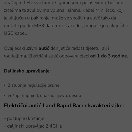
stražnjim LED svjetlima, sigurnosnim pojasevima, bočnim
zrcalima te zvukovima volana i sirene. Kabel Mini Jack, koji
je uključen u pakiranje, može se spojiti na autić tako da
možete pustiti MP3 datoteke. Također, moguće je priključiti i
USB kabel.
Ovaj ekskluzivni
autić
donijet će radost djetetu, ali i
roditeljima. Električni autić odgovara djeci
od 1 do 3 godine.
Daljinsko upravljanje:
3 stupnja regulacije brzine
vožnja naprijed, unazad, lijevo, desno
Električni autić Land Rapid Racer
karakteristike:
- postupno kretanje
- daljinski upravljač 2.4GHz