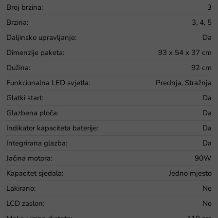
Broj brzina
:
3
Brzina
:
3, 4, 5
Daljinsko upravljanje
:
Da
Dimenzije paketa
:
93 x 54 x 37 cm
Dužina
:
92 cm
Funkcionalna LED svjetla
:
Prednja, Stražnja
Glatki start
:
Da
Glazbena ploča
:
Da
Indikator kapaciteta baterije
:
Da
Integrirana glazba
:
Da
Jačina motora
:
90W
Kapacitet sjedala
:
Jedno mjesto
Lakirano
:
Ne
LCD zaslon
:
Ne