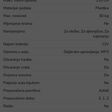
Maks. visina djeteta
:
110 cm
Materijal sjedala
:
Plastika
Max. nosivost
:
30 kg
Mijenjanje brzina
:
Ne
Namijenjeno
:
Za dečke, Za djevojčice, Za
najmanje
Napon baterije
:
12V
Oprema u autu
:
Daljinsko upravljanje, MP3
Otvaranje haube
:
Ne
Otvaranje vrata
:
Da
Ovjesna osovina
:
Da
Paljenje auta ključem
:
Ne
Preporučena površina
:
Asfalt
Preporučeno doba
:
3, 1, 2
Radio
:
Ne