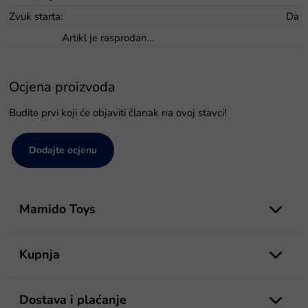
Zvuk starta
:
Da
Artikl je rasprodan…
Ocjena proizvoda
Budite prvi koji će objaviti članak na ovoj stavci!
Dodajte ocjenu
P
o
Mamido Toys
d
n
o
Kupnja
ž
j
e
Dostava i plaćanje