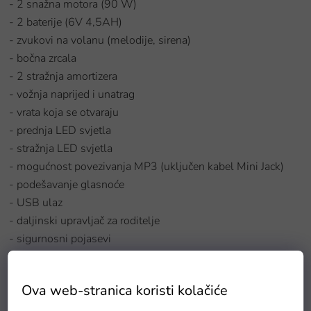
- 2 snažna motora (90 W)
- 2 baterije (6V 4,5AH)
- zvukovi na volanu (melodije, sirena)
- bočna zrcala
- 2 stražnja amortizera
- vožnja naprijed i unatrag
- vrata koja se otvaraju
- prednja LED svjetla
- stražnja LED svjetla
- mogućnost povezivanja MP3 (uključen kabel Mini Jack)
- podešavanje glasnoće
- USB ulaz
- daljinski upravljač za roditelje
- sigurnosni pojasevi
-
plastični kotači
Ova web-stranica koristi kolačiće
Tehnički parametri električnog autića: