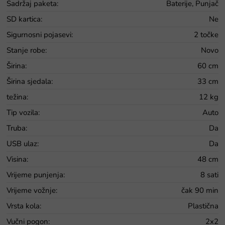
Sadržaj paketa
:
Baterije, Punjač
SD kartica
:
Ne
Sigurnosni pojasevi
:
2 točke
Stanje robe
:
Novo
Širina
:
60 cm
Širina sjedala
:
33 cm
težina
:
12 kg
Tip vozila
:
Auto
Truba
:
Da
USB ulaz
:
Da
Visina
:
48 cm
Vrijeme punjenja
:
8 sati
Vrijeme vožnje
:
čak 90 min
Vrsta kola
:
Plastična
Vučni pogon
:
2x2