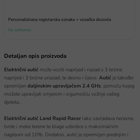
Personalizirana registarska oznaka + vozačka dozvola
Na zalihama
Detaljan opis proizvoda
Električni autić
može voziti naprijed i nazad s 3 brzine
naprijed i 3 brzine unazad, te desno i lijevo.
Autić
je također
opremljen
daljinskim upravljačem 2.4 GHz
, pomoću kojeg
možete upravljati smjerom i sigurnošću vožnje vašeg
djeteta..
Električni autić Land Rapid Racer
lako savladava neravne,
tvrde i meke terene te blage uzbrdice s maksimalnim
nagibom od 10%. Dodatno, autić je opremljen prednjim i