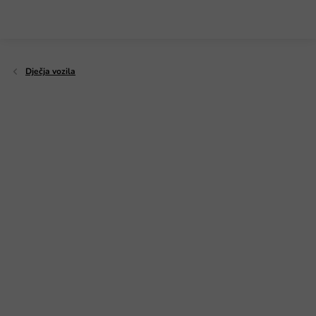
Preskoči
na
sadržaj
Dječja vozila