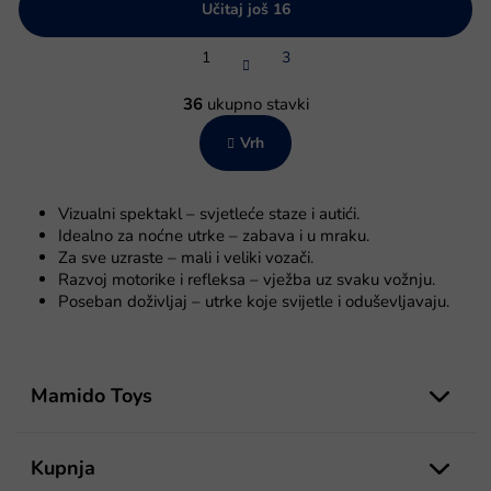
Učitaj još 16
P
1
3
a
g
K
i
o
36
ukupno stavki
n
n
a
Vrh
t
c
r
i
o
j
l
a
Vizualni spektakl – svjetleće staze i autići.
e
Idealno za noćne utrke – zabava i u mraku.
l
Za sve uzraste – mali i veliki vozači.
i
Razvoj motorike i refleksa – vježba uz svaku vožnju.
s
Poseban doživljaj – utrke koje svijetle i oduševljavaju.
t
a
n
P
j
o
Mamido Toys
a
d
n
o
Kupnja