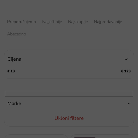
S
o
Preporučujemo
Najjeftinije
Najskuplje
Najprodavanije
r
t
Abecedno
i
r
a
Cijena
n
j
€
13
€
123
e
p
r
o
i
Marke
z
v
Ukloni filtere
o
d
a
P