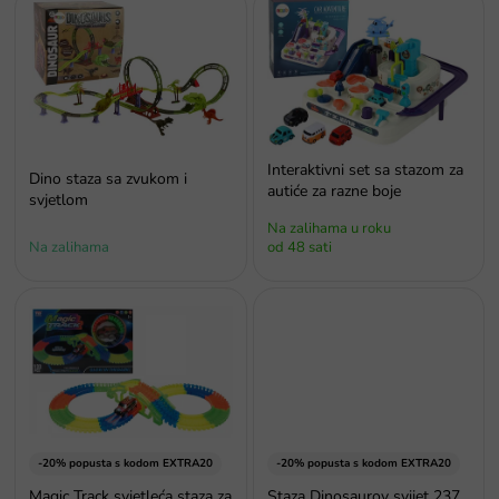
o
p
i
s
p
r
o
Interaktivni set sa stazom za
Dino staza sa zvukom i
i
autiće za razne boje
svjetlom
z
Na zalihama u roku
v
Na zalihama
od 48 sati
o
d
a
-20% popusta s kodom EXTRA20
-20% popusta s kodom EXTRA20
Magic Track svjetleća staza za
Staza Dinosaurov svijet 237