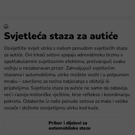
Preskoči
na
sadržaj
Svjetleća staza za autiće
Osvijetlite svijet utrka s našom ponudom svjetlećih staza
za autiće. Ovi trkaći setovi spajaju adrenalinsku brzinu s
spektakularnim svjetlosnim efektima, pretvarajući svaku
vožnju u nezaboravan prizor. Zahvaljujući svjetlećim
stazama i automobilima, utrke možete voziti i u potpunom
mraku – savršeno za noćna natjecanja s obitelji ili
prijateljima. Svjetleća staza za autiće ne samo da zabavlja,
već i razvija motoričke vještine, brze reflekse i koordinaciju
pokreta. Odaberite iz naše ponude setova za male i velike
vozače i doživite osvijetljenu utrku kod kuće.
Pribor i dijelovi za
automobilske staze