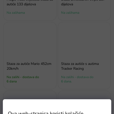
autiće 133 dijelova
dijelova
Na zalihama
Na zalihama
Staza za autiće Mario 452cm
Staza za autiće s autima
20km/h
Tracker Racing
Na zalihi - dostava do
Na zalihi - dostava do
6 dana
6 dana.
Ova web-stranica koristi kolačiće