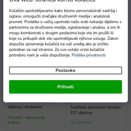
Kolačiće upotrebljavamo kako bismo personalizirali sadržaj i
oglase, omogućili značajke društvenih medija i analizirali
Staza za autiće s dva autića
Staza za autiće s
promet. Podatke o vašoj upotrebi naše web-lokacije dijelimo s
Track Racing 565 cm
parkiralištem za djecu autiće.
partnerima za društvene medije, oglašavanje i analizu, a oni ih
mogu kombinirati s drugim podacima koje ste im pružili ili
Na zalihi - dostava do
Na zalihi - dostava do
koje su prikupili dok ste upotrebljavali njihove usluge. Zakon
6 dana
6 dana
dopušta spremanje kolačića na vaš uređaj ako je izričito
potreban za rad stranice. Za sve ostale vrste kolačića
potrebno nam je vaše dopuštenje.
Politika privatnosti
Postavke
Prihvati
-20% popusta s kodom EXTRA20
Staza za dinosaure s 270
dijelova i dodacima
Svjetleća autostaza Variable
227 dijelova
Na zalihi - dostava do
6 dana
Na zalihama