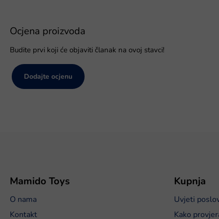
Ocjena proizvoda
Budite prvi koji će objaviti članak na ovoj stavci!
Dodajte ocjenu
P
o
d
n
o
Mamido Toys
Kupnja
ž
O nama
Uvjeti poslo
j
e
Kontakt
Kako provjer