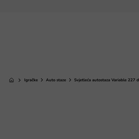
Preskoči
na
sadržaj
Igračke
Auto staze
Svjetleća autostaza Variable 227 d
Početna