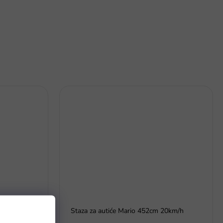
m
Staza za autiće Mario 452cm 20km/h