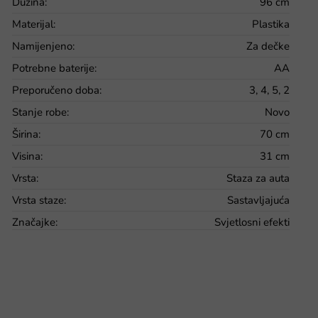
Dužina
:
96 cm
Materijal
:
Plastika
Namijenjeno
:
Za dečke
Potrebne baterije
:
AA
Preporučeno doba
:
3, 4, 5, 2
Stanje robe
:
Novo
Širina
:
70 cm
Visina
:
31 cm
Vrsta
:
Staza za auta
Vrsta staze
:
Sastavljajuća
Značajke
:
Svjetlosni efekti