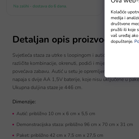
Ova web-st
Na zalihi - dostava do 6 dana.
Na zalihama
Kolačiće upotr
medija i anali
društvene medi
pružili ili koj
vaš uređaj ako 
Detaljan opis proizvoda
dopuštenje.
Po
Svjetleća staza za utrke s loopingom i autićem je idealna z
različite kombinacije, okrenuti, podići i mijenjati čak i tij
povećava zabavu. Autić u setu je opremljen LED rasvjetom, 
napaja s dvije AA 1,5V baterije, koje nisu uključene u pake
Ukupna duljina staze je 446 cm.
Dimenzije:
Autić: približno 10 cm x 6 cm x 5,5 cm
Demonstracijska staza: približno 96 cm x 70 cm x 31 cm
Paket: približno 42 cm x 7,5 cm x 27,5 cm