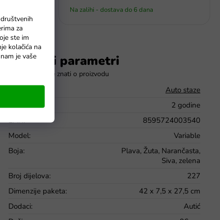
Na zalihi - dostava do 6 dana
 društvenih
erima za
oje ste im
nje kolačića na
o nam je vaše
Dodatni parametri
Kategorija
:
Auto staze
Jamstvo
:
2 godine
EAN
:
8595724003540
Model
:
Variable
Boja
:
Plava, Žuta, Narančasta,
Siva, zelena
Broj dijelova
:
227
Dimenzije paketa
:
42 x 7,5 x 27,5 cm
Dodaci
:
Autić