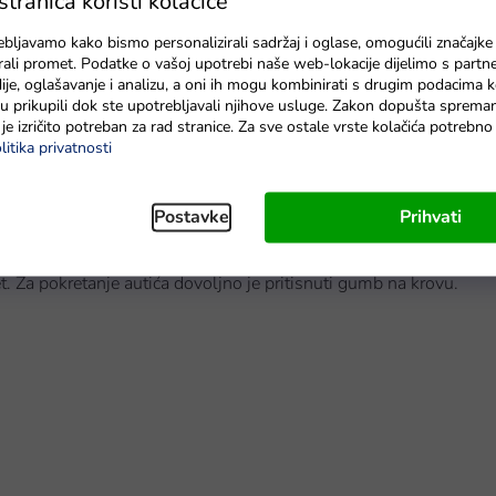
ranica koristi kolačiće
Na zalihama
ebljavamo kako bismo personalizirali sadržaj i oglase, omogućili značajke
zirali promet. Podatke o vašoj upotrebi naše web-lokacije dijelimo s partn
je, oglašavanje i analizu, a oni ih mogu kombinirati s drugim podacima k
e su prikupili dok ste upotrebljavali njihove usluge. Zakon dopušta sprema
je izričito potreban za rad stranice. Za sve ostale vrste kolačića potrebn
litika privatnosti
a djecu od 3 godine. Staze su fleksibilne i mogu se sastaviti u
Postavke
Prihvati
ekom vožnje autića. Fluorescentne staze svijetle u mraku, što
koja stvara nevjerojatan efekt pri vožnji u mraku. Autić se
t. Za pokretanje autića dovoljno je pritisnuti gumb na krovu.