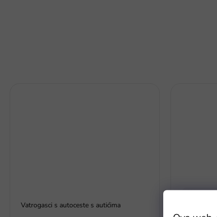
-20% popust
Vatrogasci s autoceste s autićima
Staza Dinos