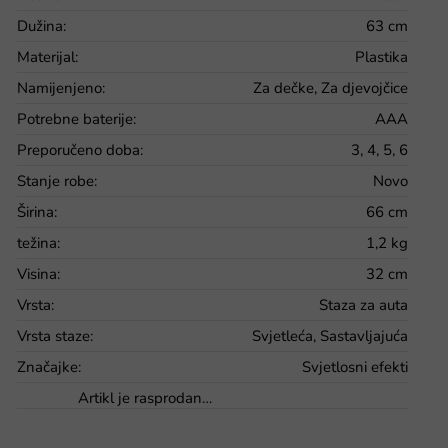
Dužina
:
63 cm
Materijal
:
Plastika
Namijenjeno
:
Za dečke, Za djevojčice
Potrebne baterije
:
AAA
Preporučeno doba
:
3, 4, 5, 6
Stanje robe
:
Novo
Širina
:
66 cm
težina
:
1,2 kg
Visina
:
32 cm
Vrsta
:
Staza za auta
Vrsta staze
:
Svjetleća, Sastavljajuća
Značajke
:
Svjetlosni efekti
Artikl je rasprodan…