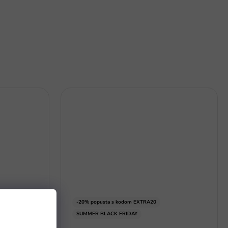
-20% popusta s kodom EXTRA20
SUMMER BLACK FRIDAY
lima