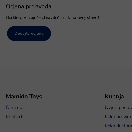
Ocjena proizvoda
Budite prvi koji će objaviti članak na ovoj stavci!
Dodajte ocjenu
P
o
d
n
o
Mamido Toys
Kupnja
ž
O nama
Uvjeti poslo
j
e
Kontakt
Kako provjer
Kako dijelim