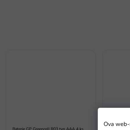
-20% popust
Ova web-st
Baterie GP Greencell R03 typ AAA 4 ks
Trkaća staza