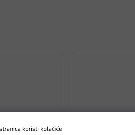
a s kodom EXTRA20
Premija
-20% popusta s kodom EXTRA20
ranica koristi kolačiće
 Svijet dinosaura 168 dijelova,
Autostaza za utrke s automobi