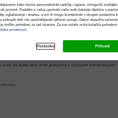
ebljavamo kako bismo personalizirali sadržaj i oglase, omogućili značajke
utić
MT1568
zirali promet. Podatke o vašoj upotrebi naše web-lokacije dijelimo s partn
je, oglašavanje i analizu, a oni ih mogu kombinirati s drugim podacima k
Na zalihama
e su prikupili dok ste upotrebljavali njihove usluge. Zakon dopušta sprema
je izričito potreban za rad stranice. Za sve ostale vrste kolačića potrebn
litika privatnosti
Postavke
Prihvati
ogo zabave.
Staza
koju možete složiti prema vlastitom konceptu
što znači da dijete neće imati problema s njihovom konstrukcijom.
pakiranje.