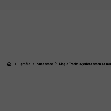
Preskoči
na
sadržaj
Igračke
Auto staze
Magic Tracks svjetleća staza za aut
Početna