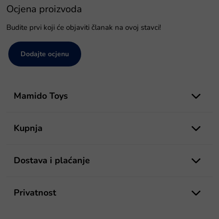
Ocjena proizvoda
Budite prvi koji će objaviti članak na ovoj stavci!
Dodajte ocjenu
P
o
Mamido Toys
d
n
o
Kupnja
ž
j
e
Dostava i plaćanje
Privatnost