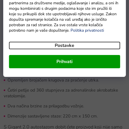
partnerima za društvene medije, oglašavanje i analizu, a oni ih
Otkrijte uzbuđenje brze vožnje sa stazom za autiće Gigant
mogu kombinirati s drugim podacima koje ste im pružili ili
2.0! Ova crna staza za autiće idealna je za stariju djecu i
koje su prikupili dok ste upotrebljavali njihove usluge. Zakon
dopušta spremanje kolačića na vaš uređaj ako je izričito
dječake koji vole utrkivanje. Zahvaljujući duljini staze od
potreban za rad stranice. Za sve ostale vrste kolačića
1520 cm i omjeru 1:43, nudi realistično i dinamično trkaće
potrebno nam je vaše dopuštenje.
Politika privatnosti
iskustvo. Neka vaša djeca istraže svijet brzine i natjecanja s
ovom stazom za autiće koja donosi sate zabave i razvija
Postavke
njihove motoričke sposobnosti.
Prihvati
Sadrži dva trkaća automobila i dva upravljača za maksimalnu
zabavu.
Opremljen brojačem krugova za praćenje utrka.
Četiri petlje od 360 stupnjeva za adrenalinske akrobatske
vratolomije.
Dva načina brzine za prilagodbu vožnje.
Dimenzije sastavljene staze: 220 cm x 150 cm.
S Gigant 2.0 autostazom dobit ćete proizvod koji nije samo