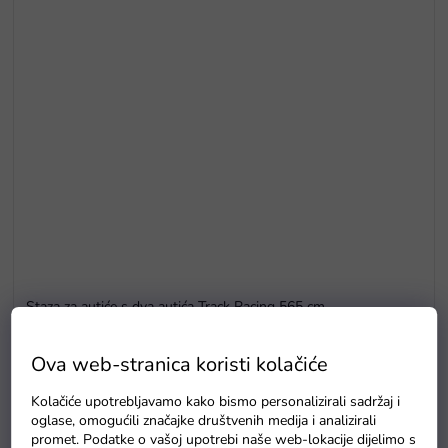
Staza za autiće s dva autića Track Racing 565 cm
Na zalihi - dostava do 6 dana
Ova web-stranica koristi kolačiće
Kolačiće upotrebljavamo kako bismo personalizirali sadržaj i
Detaljan opis proizvoda
oglase, omogućili značajke društvenih medija i analizirali
promet. Podatke o vašoj upotrebi naše web-lokacije dijelimo s