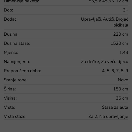
Dimenzije paketa
:
56,5 x 45,5 x 12 cm
Dob
:
3+
Dodaci
:
Upravljači, Autići, Brojač
bicikala
Dužina
:
220 cm
Dužina staze
:
1520 cm
Mjerilo
:
1:43
Namijenjeno
:
Za dečke, Za veću djecu
Preporučeno doba
:
4, 5, 6, 7, 8, 9
Stanje robe
:
Novo
Širina
:
150 cm
Visina
:
36 cm
Vrsta
:
Staza za auta
Vrsta staze
:
Za 2, Na upravljanje