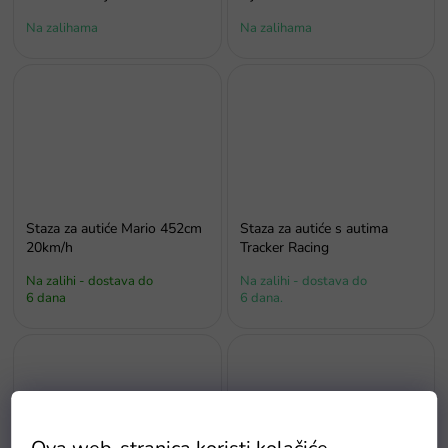
Na zalihama
Na zalihama
Staza za autiće Mario 452cm
Staza za autiće s autima
20km/h
Tracker Racing
Na zalihi - dostava do
Na zalihi - dostava do
6 dana
6 dana.