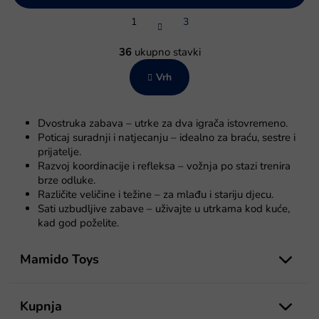
P
1
3
a
g
K
i
o
36
ukupno stavki
n
n
a
Vrh
t
c
r
i
o
j
l
a
Dvostruka zabava – utrke za dva igrača istovremeno.
e
Poticaj suradnji i natjecanju – idealno za braću, sestre i
l
prijatelje.
i
Razvoj koordinacije i refleksa – vožnja po stazi trenira
s
brze odluke.
t
Različite veličine i težine – za mlađu i stariju djecu.
a
Sati uzbudljive zabave – uživajte u utrkama kod kuće,
n
kad god poželite.
j
P
a
o
Mamido Toys
d
n
o
Kupnja