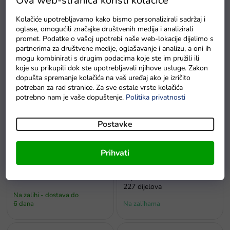
Ova web-stranica koristi kolačiće
Kolačiće upotrebljavamo kako bismo personalizirali sadržaj i
Staza za autiće s dva autića
Staza za autiće s
oglase, omogućili značajke društvenih medija i analizirali
Track Racing 565 cm
parkiralištem za djecu autiće.
promet. Podatke o vašoj upotrebi naše web-lokacije dijelimo s
partnerima za društvene medije, oglašavanje i analizu, a oni ih
Na zalihi - dostava do
Na zalihi - dostava do
mogu kombinirati s drugim podacima koje ste im pružili ili
6 dana
6 dana
koje su prikupili dok ste upotrebljavali njihove usluge. Zakon
dopušta spremanje kolačića na vaš uređaj ako je izričito
potreban za rad stranice. Za sve ostale vrste kolačića
potrebno nam je vaše dopuštenje.
Politika privatnosti
Postavke
Prihvati
-20% popusta s kodom EXTRA20
Staza za dinosaure s 270
dijelova i dodacima
Svjetleća autostaza Variable
227 dijelova
Na zalihi - dostava do
6 dana
Na zalihama