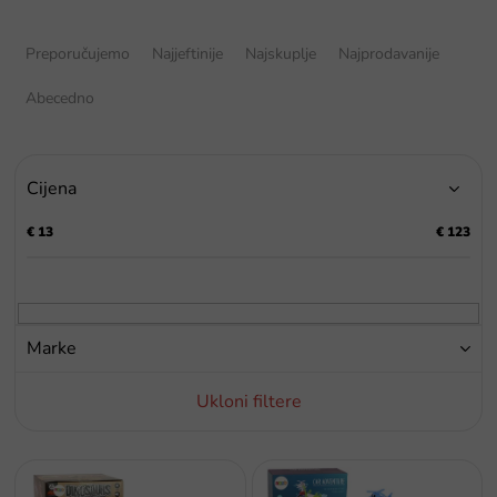
S
o
Preporučujemo
Najjeftinije
Najskuplje
Najprodavanije
r
t
Abecedno
i
r
a
Cijena
n
j
€
13
€
123
e
p
r
o
i
Marke
z
v
Ukloni filtere
o
d
a
P
o