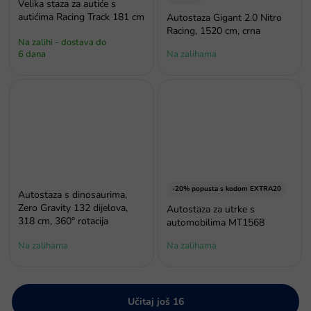
Velika staza za autiće s
autićima Racing Track 181 cm
Autostaza Gigant 2.0 Nitro
Racing, 1520 cm, crna
Na zalihi - dostava do
6 dana
Na zalihama
-20% popusta s kodom EXTRA20
Autostaza s dinosaurima,
Zero Gravity 132 dijelova,
Autostaza za utrke s
318 cm, 360° rotacija
automobilima MT1568
Na zalihama
Na zalihama
Učitaj još 16