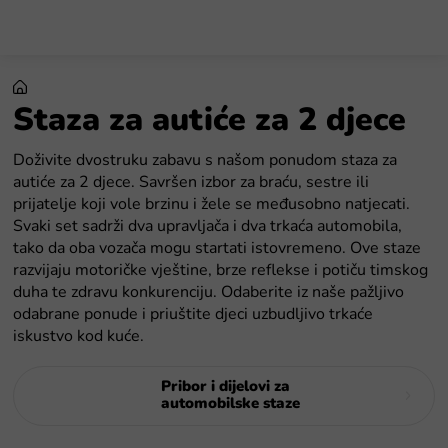
Preskoči
na
sadržaj
Staza za autiće za 2 djece
Doživite dvostruku zabavu s našom ponudom staza za
autiće za 2 djece. Savršen izbor za braću, sestre ili
prijatelje koji vole brzinu i žele se međusobno natjecati.
Svaki set sadrži dva upravljača i dva trkaća automobila,
tako da oba vozača mogu startati istovremeno. Ove staze
razvijaju motoričke vještine, brze reflekse i potiču timskog
duha te zdravu konkurenciju. Odaberite iz naše pažljivo
odabrane ponude i priuštite djeci uzbudljivo trkaće
iskustvo kod kuće.
Pribor i dijelovi za
automobilske staze