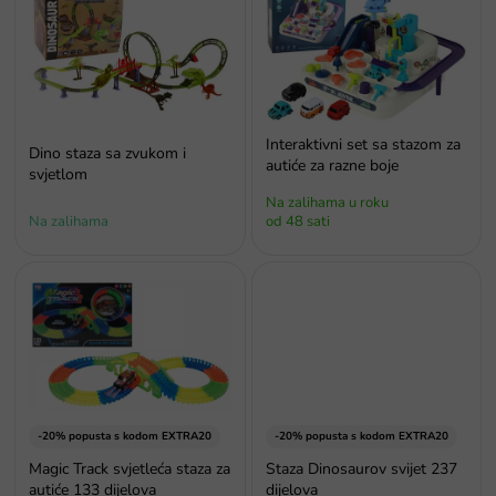
p
i
s
p
r
o
Interaktivni set sa stazom za
Dino staza sa zvukom i
i
autiće za razne boje
svjetlom
z
Na zalihama u roku
v
Na zalihama
od 48 sati
o
d
a
-20% popusta s kodom EXTRA20
-20% popusta s kodom EXTRA20
Magic Track svjetleća staza za
Staza Dinosaurov svijet 237
autiće 133 dijelova
dijelova