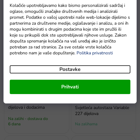
Kolačiće upotrebljavamo kako bismo personalizirali sadržaj i
oglase, omogućili značajke društvenih medija i analizirali
Staza za autiće s dva autića
Staza za autiće s
promet. Podatke o vašoj upotrebi naše web-lokacije dijelimo s
Track Racing 565 cm
parkiralištem za djecu autiće.
partnerima za društvene medije, oglašavanje i analizu, a oni ih
mogu kombinirati s drugim podacima koje ste im pružili ili
Na zalihi - dostava do
Na zalihi - dostava do
koje su prikupili dok ste upotrebljavali njihove usluge. Zakon
6 dana
6 dana
dopušta spremanje kolačića na vaš uređaj ako je izričito
potreban za rad stranice. Za sve ostale vrste kolačića
potrebno nam je vaše dopuštenje.
Politika privatnosti
Postavke
Prihvati
-20% popusta s kodom EXTRA20
Staza za dinosaure s 270
dijelova i dodacima
Svjetleća autostaza Variable
227 dijelova
Na zalihi - dostava do
6 dana
Na zalihama