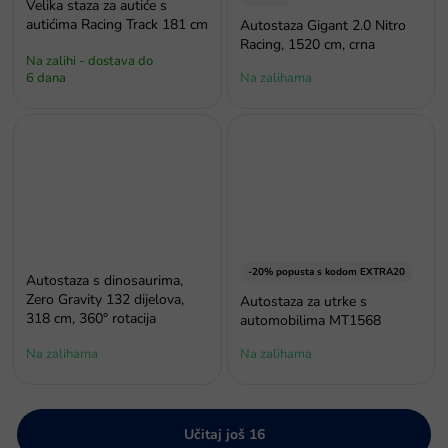
Velika staza za autiće s
autićima Racing Track 181 cm
Autostaza Gigant 2.0 Nitro
Racing, 1520 cm, crna
Na zalihi - dostava do
6 dana
Na zalihama
-20% popusta s kodom EXTRA20
Autostaza s dinosaurima,
Zero Gravity 132 dijelova,
Autostaza za utrke s
318 cm, 360° rotacija
automobilima MT1568
Na zalihama
Na zalihama
Učitaj još 16