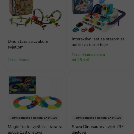
p
i
s
p
r
o
Interaktivni set sa stazom za
Dino staza sa zvukom i
i
autiće za razne boje
svjetlom
z
Na zalihama u roku
v
Na zalihama
od 48 sati
o
d
a
-20% popusta s kodom EXTRA20
-20% popusta s kodom EXTRA20
Magic Track svjetleća staza za
Staza Dinosaurov svijet 237
autiće 133 dijelova
dijelova