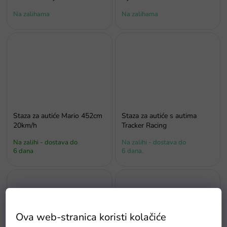
Na zalihama
Na zalihama
Staza za autiće Mario 452cm
Staza za autiće s autima
20km/h
Tracker Racing
Na zalihi - dostava do
Na zalihi - dostava do
6 dana
6 dana.
Ova web-stranica koristi kolačiće