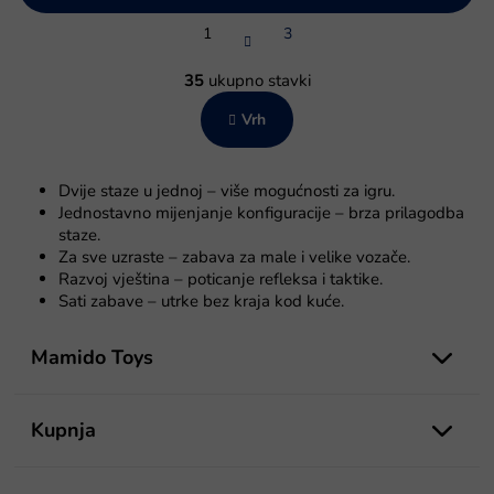
P
1
3
a
g
K
i
o
35
ukupno stavki
n
n
a
Vrh
t
c
r
i
o
j
l
a
Dvije staze u jednoj – više mogućnosti za igru.
e
Jednostavno mijenjanje konfiguracije – brza prilagodba
l
staze.
i
Za sve uzraste – zabava za male i velike vozače.
s
Razvoj vještina – poticanje refleksa i taktike.
t
Sati zabave – utrke bez kraja kod kuće.
a
P
n
j
o
Mamido Toys
a
d
n
o
Kupnja
ž
j