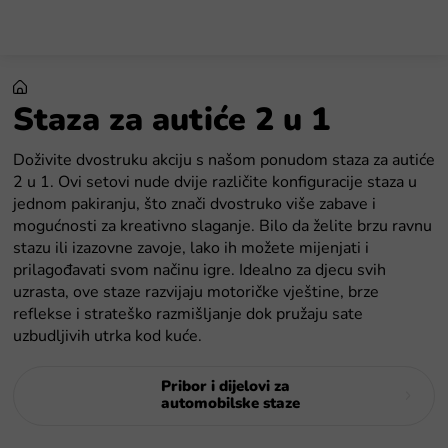
Preskoči
na
sadržaj
Staza za autiće 2 u 1
Doživite dvostruku akciju s našom ponudom staza za autiće
2 u 1. Ovi setovi nude dvije različite konfiguracije staza u
jednom pakiranju, što znači dvostruko više zabave i
mogućnosti za kreativno slaganje. Bilo da želite brzu ravnu
stazu ili izazovne zavoje, lako ih možete mijenjati i
prilagođavati svom načinu igre. Idealno za djecu svih
uzrasta, ove staze razvijaju motoričke vještine, brze
reflekse i strateško razmišljanje dok pružaju sate
uzbudljivih utrka kod kuće.
Pribor i dijelovi za
automobilske staze