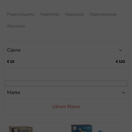
S
o
Preporučujemo
Najjeftinije
Najskuplje
Najprodavanije
r
t
Abecedno
i
r
a
Cijena
n
j
€
13
€
123
e
p
r
o
i
Marke
z
v
Ukloni filtere
o
d
a
P
o